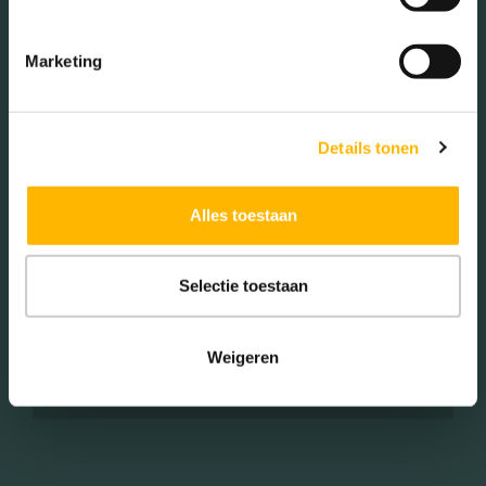
Marketing
Woningen koop / huur
Details tonen
Koop (62.00%)
Huur (38.00%)
Alles toestaan
Selectie toestaan
Aantal inwoners:
Weigeren
1985