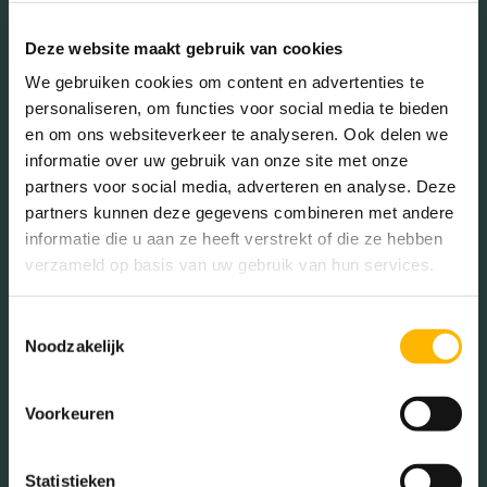
65+ jaar (16.29%)
Deze website maakt gebruik van cookies
We gebruiken cookies om content en advertenties te
personaliseren, om functies voor social media te bieden
Geslacht
en om ons websiteverkeer te analyseren. Ook delen we
informatie over uw gebruik van onze site met onze
partners voor social media, adverteren en analyse. Deze
Mannen (48.36%)
partners kunnen deze gegevens combineren met andere
Vrouwen (51.64%)
informatie die u aan ze heeft verstrekt of die ze hebben
verzameld op basis van uw gebruik van hun services.
Toestemmingsselectie
Noodzakelijk
Gezinnen met kinderen
Met kinderen (28.57%)
Voorkeuren
Zonder kinderen (25.51%)
Éénpersoons huishoudens
Statistieken
(45.92%)