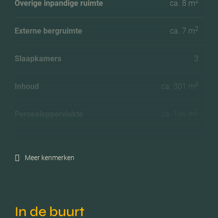
2
Overige inpandige ruimte
ca. 8 m
2
Externe bergruimte
ca. 7 m
Slaapkamers
3
3
Inhoud
ca. 301 m
2
Perceeloppervlakte
ca. 146 m
Ligging tuin
Zuidwest
Meer kenmerken
Energielabel
B
Isolatie
Dubbel glas, hr glas
In de buurt