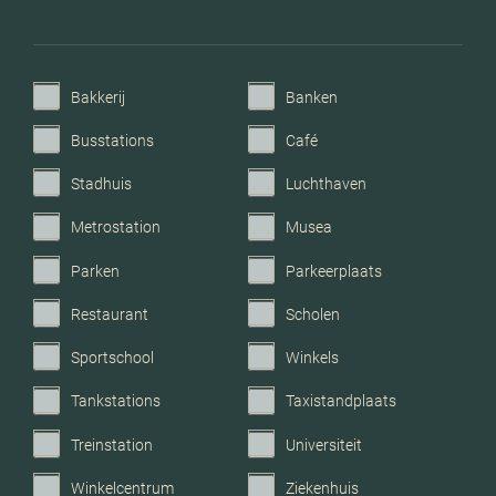
Verwarming
Cv ketel
C.v.-ketel bouwjaar
2008
Bakkerij
Banken
Voorzieningen
Tv kabel,
Busstations
Café
buitenzonwering,
Stadhuis
Luchthaven
dakraam, glasvezel kabel,
natuurlijke ventilatie
Metrostation
Musea
Parken
Parkeerplaats
Parkeerfaciliteiten
Openbaar parkeren
Restaurant
Scholen
Garage
Geen garage
Sportschool
Winkels
Tankstations
Taxistandplaats
Treinstation
Universiteit
Winkelcentrum
Ziekenhuis