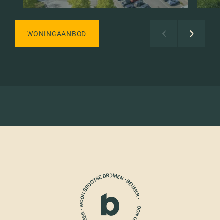
WONINGAANBOD