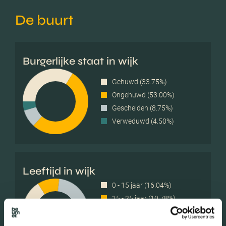
De buurt
Burgerlijke staat in wijk
Gehuwd (33.75%)
Ongehuwd (53.00%)
Gescheiden (8.75%)
Verweduwd (4.50%)
Leeftijd in wijk
0 - 15 jaar (16.04%)
15 - 25 jaar (10.78%)
25 - 45 jaar (28.57%)
45 - 65 jaar (28.32%)