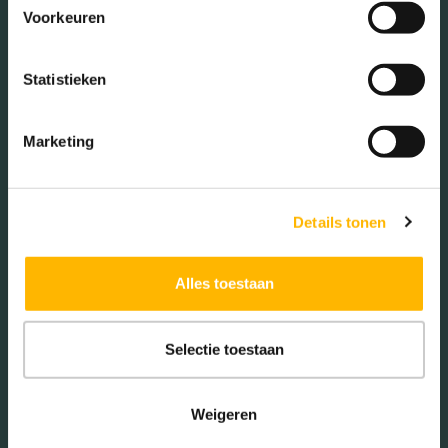
Voorkeuren
Woningen koop / huur
Statistieken
Koop (58.00%)
Huur (42.00%)
Marketing
Details tonen
Aantal inwoners:
Alles toestaan
1780
Selectie toestaan
Weigeren
Schaduwwijzer