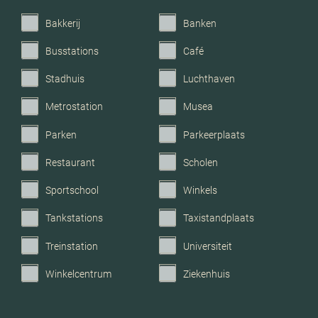
Verwarming
Cv ketel, houtkachel
Bakkerij
Banken
C.v.-ketel bouwjaar
1998
Busstations
Café
Stadhuis
Luchthaven
Voorzieningen
Mechanische ventilatie,
airconditioning, glasvezel
Metrostation
Musea
kabel
Parken
Parkeerplaats
Parkeerfaciliteiten
Openbaar parkeren
Restaurant
Scholen
Sportschool
Winkels
Garage
Geen garage
Tankstations
Taxistandplaats
Treinstation
Universiteit
Winkelcentrum
Ziekenhuis