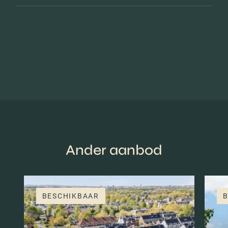
Ander aanbod
BESCHIKBAAR
B