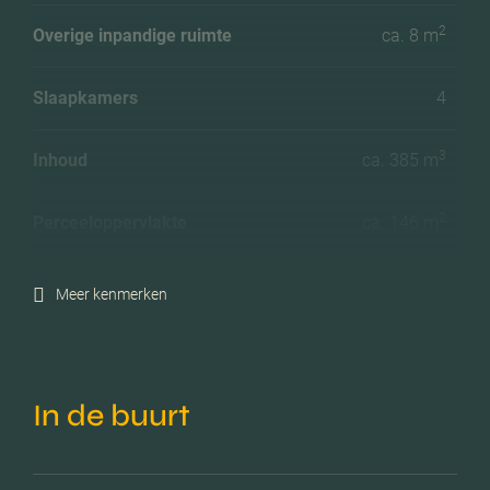
2
Overige inpandige ruimte
ca. 8 m
Slaapkamers
4
3
Inhoud
ca. 385 m
2
Perceeloppervlakte
ca. 146 m
Ligging tuin
Noordoost
Meer kenmerken
Energielabel
F
In de buurt
Isolatie
Dakisolatie, vloerisolatie,
grotendeels dubbelglas