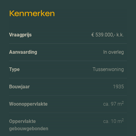
Kenmerken
Vraagprijs
€ 539.000,- k.k.
Aanvaarding
In overleg
Type
Tussenwoning
Bouwjaar
1935
2
Woonoppervlakte
ca. 97 m
2
Oppervlakte
ca. 10 m
gebouwgebonden