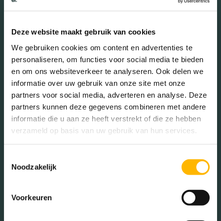
25 - 45 jaar (22.22%)
45 - 65 jaar (29.10%)
65+ jaar (18.25%)
Deze website maakt gebruik van cookies
We gebruiken cookies om content en advertenties te
personaliseren, om functies voor social media te bieden
en om ons websiteverkeer te analyseren. Ook delen we
Geslacht
informatie over uw gebruik van onze site met onze
partners voor social media, adverteren en analyse. Deze
partners kunnen deze gegevens combineren met andere
Mannen (49.20%)
informatie die u aan ze heeft verstrekt of die ze hebben
Vrouwen (50.80%)
verzameld op basis van uw gebruik van hun services.
Toestemmingsselectie
Noodzakelijk
Gezinnen met kinderen
Voorkeuren
Met kinderen (35.80%)
Zonder kinderen (31.48%)