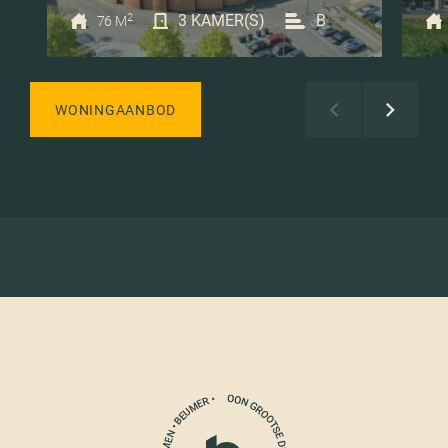
2
3 KAMER(S)
B
76 M
WONINGAANBOD