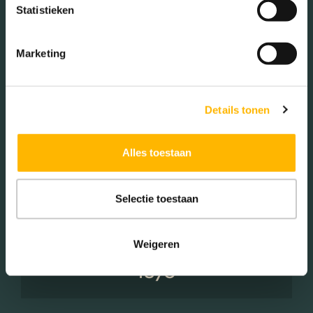
Statistieken
Éénpersoons huishoudens
(32.72%)
Marketing
Woningen koop / huur
Details tonen
Koop (80.00%)
Alles toestaan
Huur (20.00%)
Selectie toestaan
Weigeren
Aantal inwoners:
1870