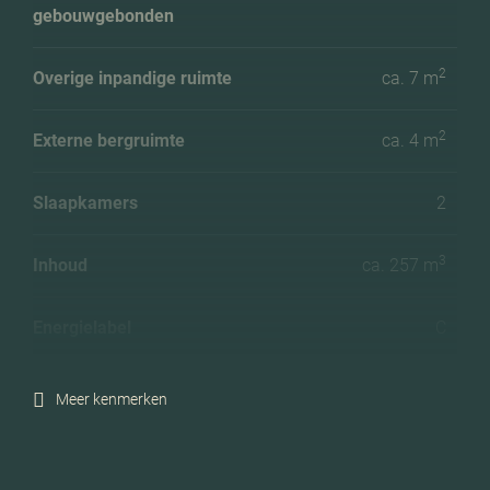
gebouwgebonden
2
Overige inpandige ruimte
ca. 7 m
2
Externe bergruimte
ca. 4 m
Slaapkamers
2
3
Inhoud
ca. 257 m
Energielabel
C
Isolatie
Grotendeels dubbelglas
Meer kenmerken
Verwarming
Cv ketel