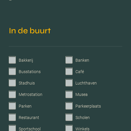
Verwarming
Blokverwarming
Voorzieningen
Lift, glasvezel kabel,
natuurlijke ventilatie
In de buurt
Parkeerfaciliteiten
Openbaar parkeren
Garage
Geen garage
Bakkerij
Banken
Busstations
Café
Stadhuis
Luchthaven
Metrostation
Musea
Parken
Parkeerplaats
Restaurant
Scholen
Sportschool
Winkels