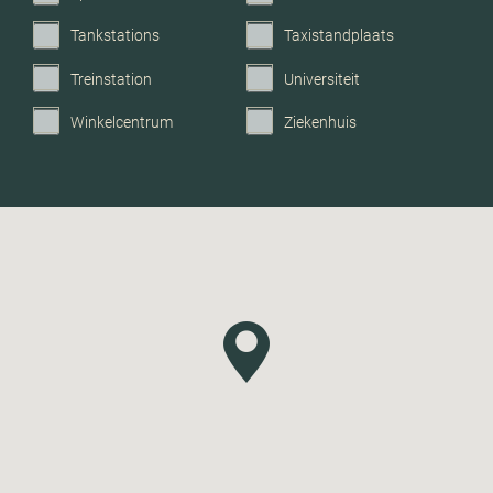
Tankstations
Taxistandplaats
Treinstation
Universiteit
Winkelcentrum
Ziekenhuis