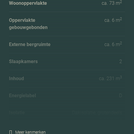
2
Woonoppervlakte
ca. 73 m
2
Oppervlakte
ca. 6 m
gebouwgebonden
2
Externe bergruimte
ca. 6 m
Slaapkamers
2
3
Inhoud
ca. 231 m
Energielabel
D
Isolatie
Dakisolatie, grotendeels
dubbelglas
Meer kenmerken