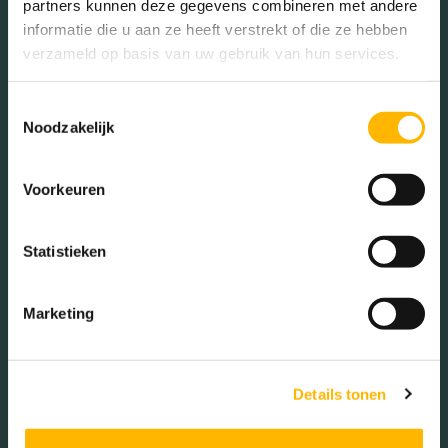
partners kunnen deze gegevens combineren met andere
informatie die u aan ze heeft verstrekt of die ze hebben
Met kinderen (36.02%)
verzameld op basis van uw gebruik van hun services.
Zonder kinderen (23.66%)
Éénpersoons huishoudens
Toestemmingsselectie
(40.32%)
Noodzakelijk
Voorkeuren
Woningen koop / huur
Statistieken
Koop (53.00%)
Huur (47.00%)
Marketing
Details tonen
Aantal inwoners: