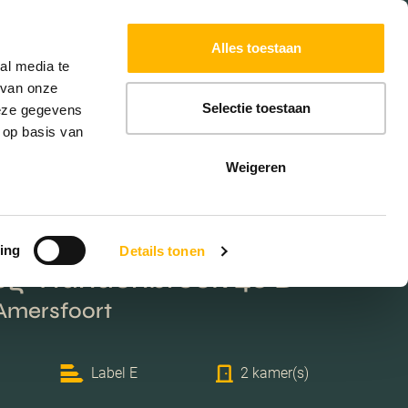
Powered by
Translate
Alles toestaan
W
HYPOTHEKEN
EXTRA DIENSTEN
al media te
 van onze
Selectie toestaan
deze gegevens
 op basis van
Weigeren
ing
Details tonen
eg-Randenbroek 46 D
 Amersfoort
Label E
2 kamer(s)