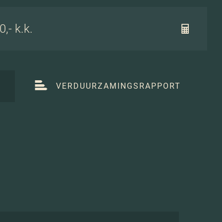
,- k.k.
T
VERDUURZAMINGSRAPPORT