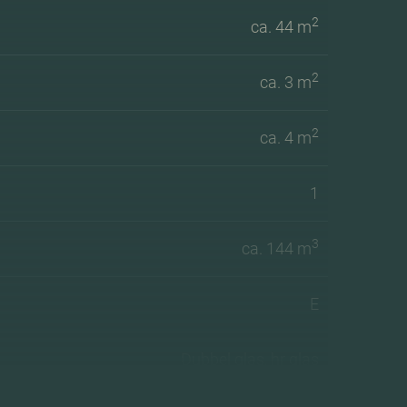
2
ca. 44 m
2
ca. 3 m
2
ca. 4 m
1
3
ca. 144 m
E
Dubbel glas, hr glas