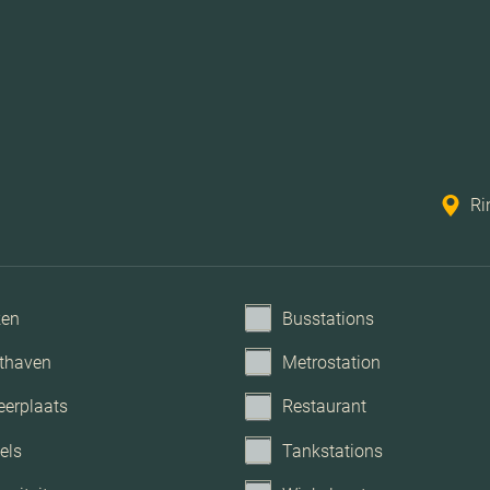
Tv k
Ri
ken
Busstations
thaven
Metrostation
eerplaats
Restaurant
els
Tankstations