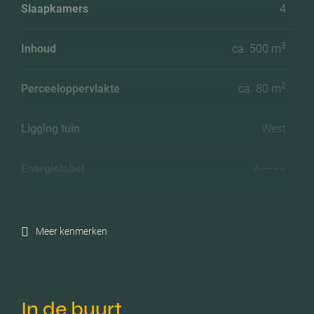
Slaapkamers
4
3
Inhoud
ca. 500 m
2
Perceeloppervlakte
ca. 80 m
Ligging tuin
West
Energielabel
A++++
Isolatie
Volledig geisoleerd
Meer kenmerken
Verwarming
Vloerverwarming geheel
Voorzieningen
Tv kabel, frans balkon,
In de buurt
glasvezel kabel,