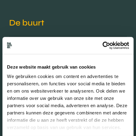
De buurt
Burgerlijke staat in wijk
Gehuwd (34.98%)
Deze website maakt gebruik van cookies
Ongehuwd (39.91%)
Gescheiden (12.56%)
We gebruiken cookies om content en advertenties te
Verweduwd (12.56%)
personaliseren, om functies voor social media te bieden
en om ons websiteverkeer te analyseren. Ook delen we
informatie over uw gebruik van onze site met onze
partners voor social media, adverteren en analyse. Deze
Leeftijd in wijk
partners kunnen deze gegevens combineren met andere
informatie die u aan ze heeft verstrekt of die ze hebben
0 - 15 jaar (11.66%)
verzameld op basis van uw gebruik van hun services.
15 - 25 jaar (12.11%)