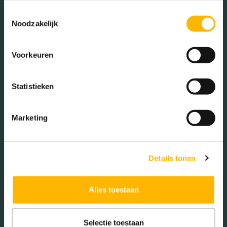
25 - 45 jaar (21.08%)
Toestemmingsselectie
45 - 65 jaar (23.32%)
Noodzakelijk
65+ jaar (31.84%)
Voorkeuren
Geslacht
Statistieken
Mannen (46.61%)
Marketing
Vrouwen (53.39%)
Details tonen
Gezinnen met kinderen
Alles toestaan
Met kinderen (29.00%)
Zonder kinderen (26.00%)
Selectie toestaan