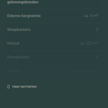
gebouwgebonden
2
Externe bergruimte
ca. 5 m
Slaapkamers
2
3
Inhoud
ca. 222 m
Energielabel
A
Isolatie
Volledig geisoleerd
Verwarming
Cv ketel
Meer kenmerken
C.v.-ketel bouwjaar
2015