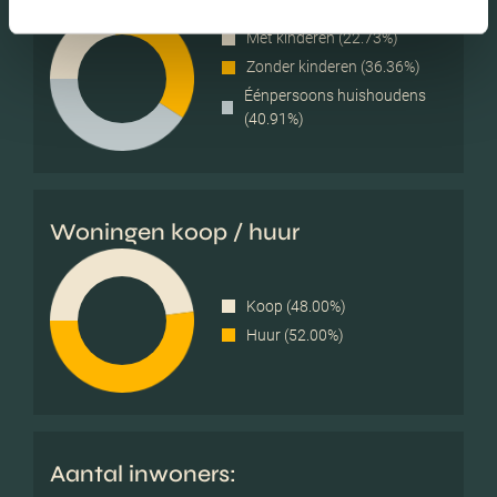
Met kinderen (22.73%)
Zonder kinderen (36.36%)
Éénpersoons huishoudens
(40.91%)
Woningen koop / huur
Koop (48.00%)
Huur (52.00%)
Aantal inwoners: