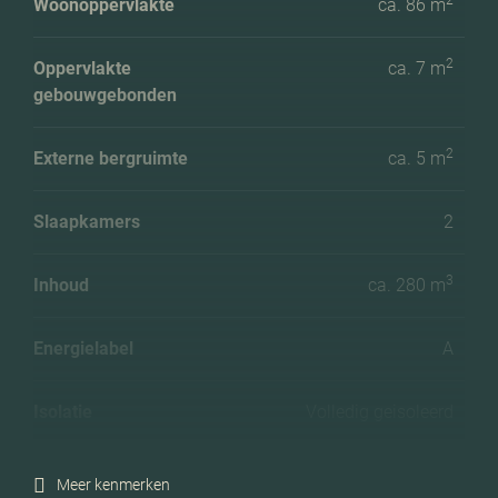
Woonoppervlakte
ca. 86 m
2
Oppervlakte
ca. 7 m
gebouwgebonden
2
Externe bergruimte
ca. 5 m
Slaapkamers
2
3
Inhoud
ca. 280 m
Energielabel
A
Isolatie
Volledig geisoleerd
Verwarming
Stadsverwarming
Meer kenmerken