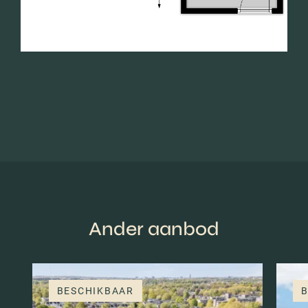
Ander aanbod
BESCHIKBAAR
B