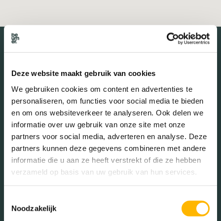
De buurt
Deze website maakt gebruik van cookies
We gebruiken cookies om content en advertenties te
personaliseren, om functies voor social media te bieden
en om ons websiteverkeer te analyseren. Ook delen we
Burgerlijke staat in wijk
informatie over uw gebruik van onze site met onze
Gehuwd (27.60%)
partners voor social media, adverteren en analyse. Deze
partners kunnen deze gegevens combineren met andere
Ongehuwd (64.09%)
informatie die u aan ze heeft verstrekt of die ze hebben
Gescheiden (6.82%)
verzameld op basis van uw gebruik van hun services.
Verweduwd (1.48%)
Toestemmingsselectie
Noodzakelijk