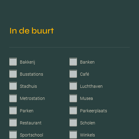
Voorzieningen
Mechanische ventilatie, tv
kabel, glasvezel kabel,
natuurlijke ventilatie
In de buurt
Parkeerfaciliteiten
Betaald parkeren,
parkeervergunningen
Bakkerij
Banken
Garage
Parkeerkelder
Busstations
Café
Stadhuis
Luchthaven
Metrostation
Musea
Parken
Parkeerplaats
Restaurant
Scholen
Sportschool
Winkels