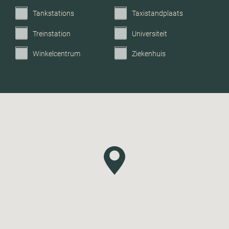
Tankstations
Taxistandplaats
Treinstation
Universiteit
Winkelcentrum
Ziekenhuis