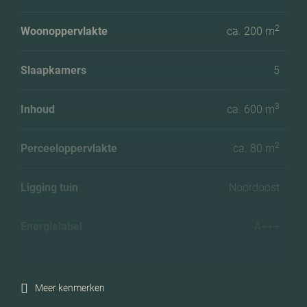
2
Woonoppervlakte
ca. 200 m
Slaapkamers
5
3
Inhoud
ca. 600 m
2
Perceeloppervlakte
ca. 80 m
Ligging tuin
Noordoost
Energielabel
A+++
Isolatie
Volledig geisoleerd
Meer kenmerken
Verwarming
Vloerverwarming geheel