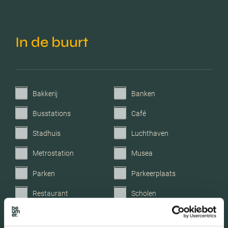
Voorzieningen
Tv kabel, frans balkon,
In de buurt
glasvezel kabel,
zonnepanelen,
balansventilatie
Parkeerfaciliteiten
Openbaar parkeren
Bakkerij
Banken
Busstations
Café
Garage
Parkeerkelder
Stadhuis
Luchthaven
Metrostation
Musea
Parken
Parkeerplaats
Restaurant
Scholen
Sportschool
Winkels