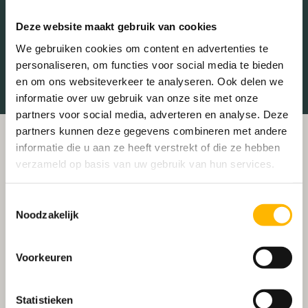
Tankstations
Taxistandplaats
Deze website maakt gebruik van cookies
Treinstation
Universiteit
We gebruiken cookies om content en advertenties te
Winkelcentrum
Ziekenhuis
personaliseren, om functies voor social media te bieden
en om ons websiteverkeer te analyseren. Ook delen we
informatie over uw gebruik van onze site met onze
partners voor social media, adverteren en analyse. Deze
partners kunnen deze gegevens combineren met andere
informatie die u aan ze heeft verstrekt of die ze hebben
verzameld op basis van uw gebruik van hun services.
Toestemmingsselectie
Noodzakelijk
Voorkeuren
Statistieken