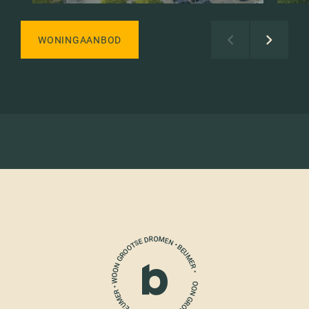
WONINGAANBOD