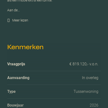
als een mooie extra leefruimte.
Aan de…
Meer lezen
Kenmerken
Vraagprijs
€ 819.120,- v.o.n.
Aanvaarding
In overleg
Type
Tussenwoning
Bouwjaar
2026