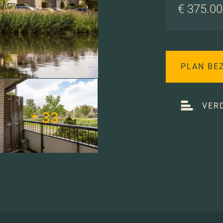
€ 375.000
PLAN BE
VER
+ 33