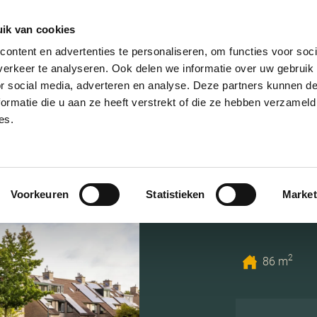
ik van cookies
AANBOD
VERKOPEN
NIEUWBOU
ontent en advertenties te personaliseren, om functies voor soci
erkeer te analyseren. Ook delen we informatie over uw gebruik
or social media, adverteren en analyse. Deze partners kunnen 
ormatie die u aan ze heeft verstrekt of die ze hebben verzameld
es.
Jonker
Voorkeuren
Statistieken
Market
3833 ZB,
2
86 m