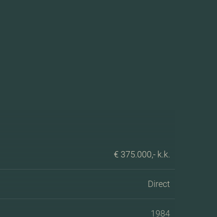
€ 375.000,- k.k.
Direct
1984