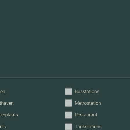
ken
Busstations
thaven
Metrostation
eerplaats
Restaurant
els
Tankstations