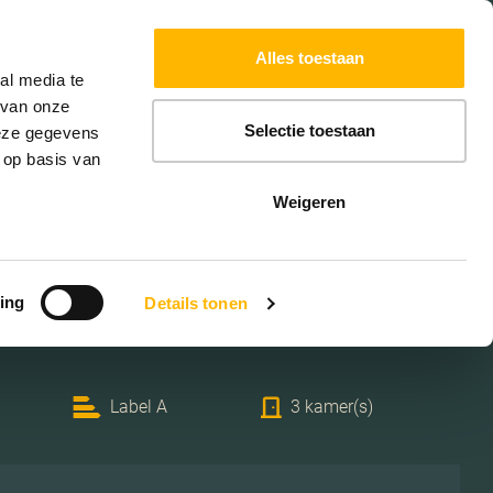
Powered by
Translate
Alles toestaan
W
HYPOTHEKEN
EXTRA DIENSTEN
al media te
 van onze
Selectie toestaan
deze gegevens
 op basis van
Weigeren
 Bolpoort 23
ing
Details tonen
 Leusden
Label A
3 kamer(s)