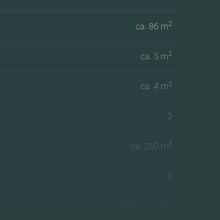
2
ca. 86 m
2
ca. 5 m
2
ca. 4 m
2
3
ca. 260 m
A
Dubbel glas, hr glas