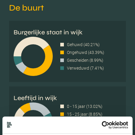
De buurt
Burgerlijke staat in wijk
Gehuwd (40.21%)
Ongehuwd (43.39%)
Gescheiden (8.99%)
Verweduwd (7.41%)
Leeftijd in wijk
0 - 15 jaar (13.02%)
15 - 25 jaar (8.85%)
25 - 45 jaar (20.31%)
45 - 65 jaar (30.73%)