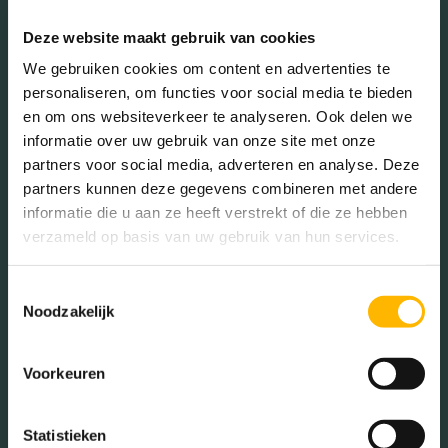
65+ jaar (27.08%)
Deze website maakt gebruik van cookies
We gebruiken cookies om content en advertenties te
Geslacht
personaliseren, om functies voor social media te bieden
en om ons websiteverkeer te analyseren. Ook delen we
informatie over uw gebruik van onze site met onze
Mannen (48.44%)
partners voor social media, adverteren en analyse. Deze
Vrouwen (51.56%)
partners kunnen deze gegevens combineren met andere
informatie die u aan ze heeft verstrekt of die ze hebben
verzameld op basis van uw gebruik van hun services.
Toestemmingsselectie
Gezinnen met kinderen
Noodzakelijk
Met kinderen (30.85%)
Voorkeuren
Zonder kinderen (31.91%)
Éénpersoons huishoudens
(37.23%)
Statistieken