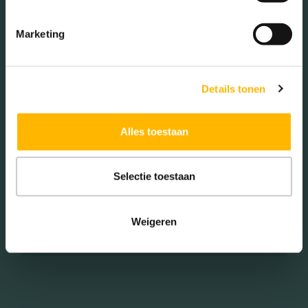
Marketing
Woningen koop / huur
Details tonen
Koop (60.00%)
Huur (40.00%)
Alles toestaan
Selectie toestaan
Aantal inwoners:
Weigeren
960