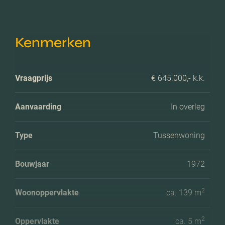
Kenmerken
Vraagprijs
€ 645.000,- k.k.
Aanvaarding
In overleg
Type
Tussenwoning
Bouwjaar
1972
2
Woonoppervlakte
ca. 139 m
2
Oppervlakte
ca. 5 m