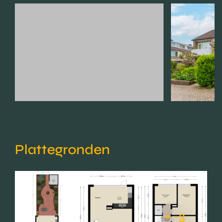
Plattegronden
+ -3