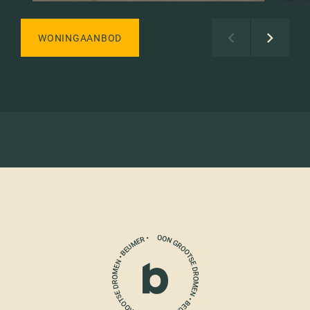
WONINGAANBOD