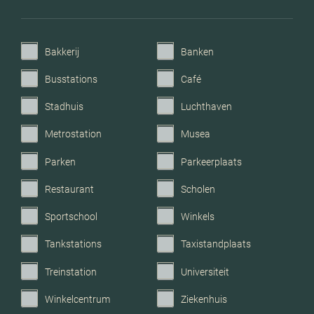
Verwarming
Cv ketel, open haard
Bakkerij
Banken
C.v.-ketel bouwjaar
2019
Busstations
Café
Stadhuis
Luchthaven
Voorzieningen
Glasvezel kabel
Metrostation
Musea
Parkeerfaciliteiten
Openbaar parkeren
Parken
Parkeerplaats
Restaurant
Scholen
Garage
Geen garage
Sportschool
Winkels
Tankstations
Taxistandplaats
Treinstation
Universiteit
Winkelcentrum
Ziekenhuis