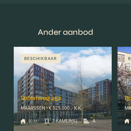
Ander aanbod
BESCHIKBAAR
B
Safariweg 252
B
MAARSSEN • € 525.000 ,- K.K.
MA
2
3 KAMER(S)
A
90 M