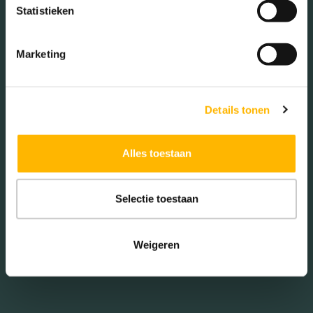
Statistieken
Woningen koop / huur
Marketing
Koop (60.00%)
Huur (40.00%)
Details tonen
Alles toestaan
Aantal inwoners:
Selectie toestaan
1220
Weigeren