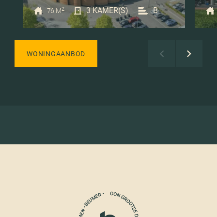
2
3 KAMER(S)
B
76 M
WONINGAANBOD