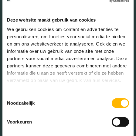
Deze website maakt gebruik van cookies
Geslacht
We gebruiken cookies om content en advertenties te
personaliseren, om functies voor social media te bieden
Mannen (48.77%)
en om ons websiteverkeer te analyseren. Ook delen we
Vrouwen (51.23%)
informatie over uw gebruik van onze site met onze
partners voor social media, adverteren en analyse. Deze
partners kunnen deze gegevens combineren met andere
informatie die u aan ze heeft verstrekt of die ze hebben
verzameld op basis van uw gebruik van hun services.
Gezinnen met kinderen
Toestemmingsselectie
Met kinderen (40.59%)
Noodzakelijk
Zonder kinderen (33.66%)
Éénpersoons huishoudens
Voorkeuren
(25.74%)