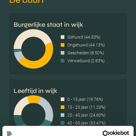
De buurt
Burgerlijke staat in wijk
Gehuwd (44.53%)
Ongehuwd (44.13%)
Gescheiden (8.50%)
Verweduwd (2.83%)
Leeftijd in wijk
0 - 15 jaar (19.76%)
15 - 25 jaar (11.29%)
25 - 45 jaar (24.60%)
45 - 65 jaar (33.47%)
65+ jaar (10.89%)