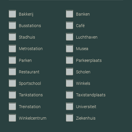
Parkeerfaciliteiten
Openbaar parkeren
Bakkerij
Banken
Garage
Geen garage
Busstations
Café
Stadhuis
Luchthaven
Metrostation
Musea
Parken
Parkeerplaats
Restaurant
Scholen
Sportschool
Winkels
Tankstations
Taxistandplaats
Treinstation
Universiteit
Winkelcentrum
Ziekenhuis