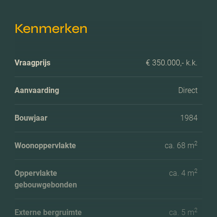
Kenmerken
Vraagprijs
€ 350.000,- k.k.
Aanvaarding
Direct
Bouwjaar
1984
2
Woonoppervlakte
ca. 68 m
2
Oppervlakte
ca. 4 m
gebouwgebonden
2
Externe bergruimte
ca. 5 m