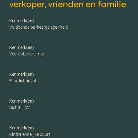
verkoper, vrienden en familie
Isolatie
Dakisolatie, vloerisolatie,
gedeeltelijk dubbel glas
Kenmerk(en)
Voldoende parkeergelegenheid
Verwarming
Cv ketel
Kenmerk(en)
C.v.-ketel bouwjaar
2023
Veel opbergruimte
Voorzieningen
Mechanische ventilatie,
Kenmerk(en)
rolluiken, glasvezel kabel,
Fijne lichtinval
zonnepanelen
Parkeerfaciliteiten
Kenmerk(en)
Openbaar parkeren
Dichtbij OV
Garage
Geen garage
Kenmerk(en)
Kindvriendelijke buurt