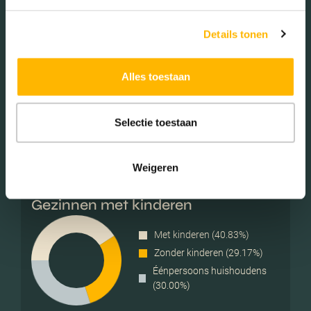
Details tonen
Geslacht
Alles toestaan
Mannen (49.19%)
Vrouwen (50.81%)
Selectie toestaan
Weigeren
Gezinnen met kinderen
Met kinderen (40.83%)
Zonder kinderen (29.17%)
Éénpersoons huishoudens
(30.00%)