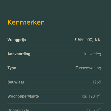
Kenmerken
Vraagprijs
€ 550.000,- k.k.
Aanvaarding
In overleg
Type
Tussenwoning
Bouwjaar
1968
2
Woonoppervlakte
ca. 128 m
2
Oppervlakte
ca. 5 m