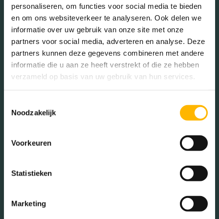
De buurt
personaliseren, om functies voor social media te bieden
en om ons websiteverkeer te analyseren. Ook delen we
informatie over uw gebruik van onze site met onze
partners voor social media, adverteren en analyse. Deze
Burgerlijke staat in wijk
partners kunnen deze gegevens combineren met andere
Gehuwd (44.01%)
informatie die u aan ze heeft verstrekt of die ze hebben
verzameld op basis van uw gebruik van hun services.
Ongehuwd (42.07%)
Gescheiden (4.85%)
Verweduwd (9.06%)
Toestemmingsselectie
Noodzakelijk
Voorkeuren
Leeftijd in wijk
0 - 15 jaar (17.42%)
Statistieken
15 - 25 jaar (13.55%)
25 - 45 jaar (17.10%)
45 - 65 jaar (30.65%)
Marketing
65+ jaar (21.29%)