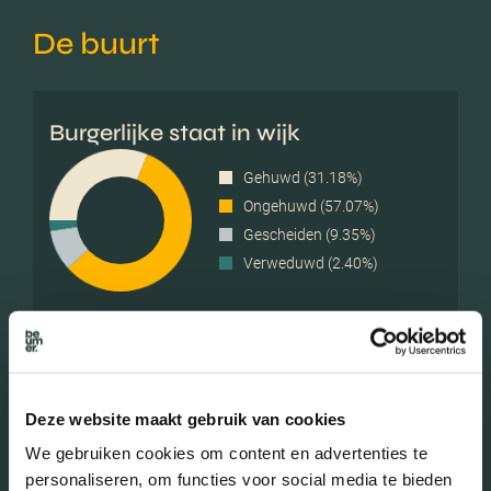
De buurt
Burgerlijke staat in wijk
Gehuwd (31.18%)
Ongehuwd (57.07%)
Gescheiden (9.35%)
Verweduwd (2.40%)
Leeftijd in wijk
0 - 15 jaar (21.34%)
Deze website maakt gebruik van cookies
15 - 25 jaar (13.19%)
We gebruiken cookies om content en advertenties te
25 - 45 jaar (36.45%)
personaliseren, om functies voor social media te bieden
45 - 65 jaar (21.10%)