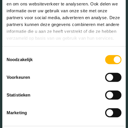
en om ons websiteverkeer te analyseren. Ook delen we
65+ jaar (7.91%)
informatie over uw gebruik van onze site met onze
partners voor social media, adverteren en analyse. Deze
partners kunnen deze gegevens combineren met andere
Geslacht
informatie die u aan ze heeft verstrekt of die ze hebben
verzameld op basis van uw gebruik van hun services.
Mannen (48.07%)
Toestemmingsselectie
Vrouwen (51.93%)
Noodzakelijk
Voorkeuren
Gezinnen met kinderen
Statistieken
Met kinderen (36.02%)
Marketing
Zonder kinderen (23.66%)
Éénpersoons huishoudens
(40.32%)