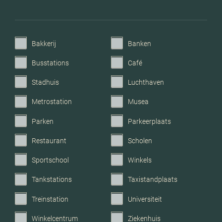
Voorzieningen
Mechanische ventilatie, tv
kabel, dakraam, glasvezel
kabel, natuurlijke
Bakkerij
Banken
ventilatie
Busstations
Café
Parkeerfaciliteiten
Openbaar parkeren
Stadhuis
Luchthaven
Metrostation
Musea
Garage
Geen garage
Parken
Parkeerplaats
Restaurant
Scholen
Sportschool
Winkels
Tankstations
Taxistandplaats
Treinstation
Universiteit
Winkelcentrum
Ziekenhuis