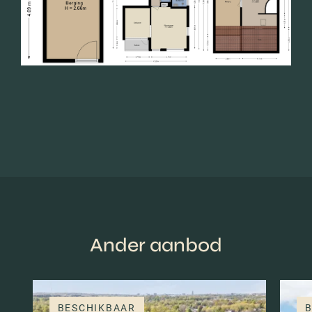
Ander aanbod
BESCHIKBAAR
B