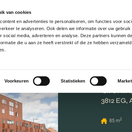
ik van cookies
AANBOD
VERKOPEN
NIEUWBOU
ontent en advertenties te personaliseren, om functies voor soci
erkeer te analyseren. Ook delen we informatie over uw gebruik
or social media, adverteren en analyse. Deze partners kunnen 
ormatie die u aan ze heeft verstrekt of die ze hebben verzameld
es.
Voorkeuren
Statistieken
Market
Gronin
3812 EG,
2
85 m