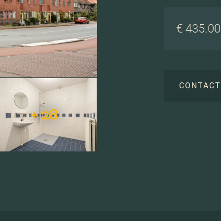
€ 435.000
CONTAC
+ 28