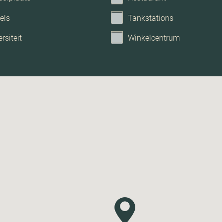
els
Tankstations
rsiteit
Winkelcentrum