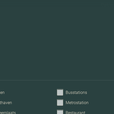
Dakisol
Mechanische 
ken
Busstations
thaven
Metrostation
eerplaats
Restaurant