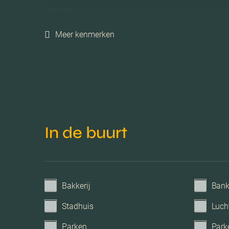
Isolatie
Meer kenmerken
Verwarming
Voorzieningen
Parkeerfaciliteiten
In de buurt
Garage
Bakkerij
Ban
Stadhuis
Luch
Parken
Park