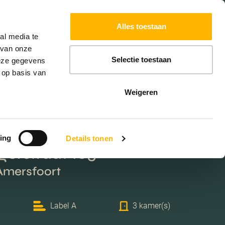
Powered by
Translate
Alles toestaan
W
HYPOTHEKEN
EXTRA DIENSTEN
al media te
 van onze
Selectie toestaan
deze gegevens
 op basis van
Weigeren
ing
Details tonen
gerstraat 105
 Amersfoort
Label A
3 kamer(s)