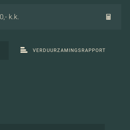
,- k.k.
T
VERDUURZAMINGSRAPPORT