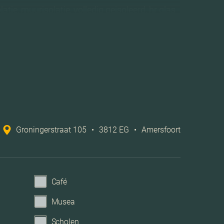
atie, muurisolatie, volledig geisoleerd, hr glas
Stadsverwarming
ventilatie, tv kabel, lift, natuurlijke ventilatie
Betaald parkeren, parkeervergunningen
Groningerstraat 105
•
3812 EG
•
Amersfoort
Parkeerplaats
Café
Musea
Scholen