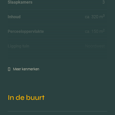
Slaapkamers
3
3
Inhoud
ca. 320 m
2
Perceeloppervlakte
ca. 150 m
Ligging tuin
Noordwest
Energielabel
A
Meer kenmerken
Isolatie
Dakisolatie, muurisolatie,
vloerisolatie, volledig
geisoleerd, hr glas
In de buurt
Verwarming
Cv ketel