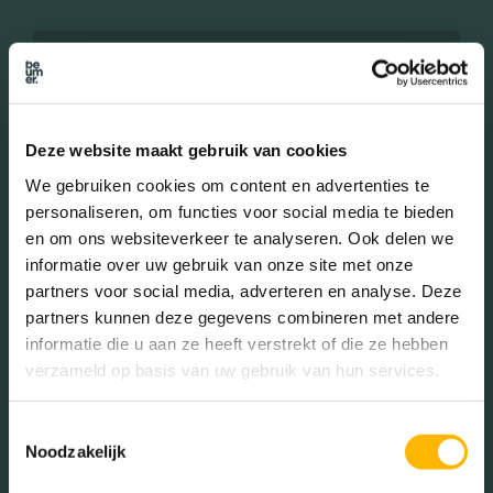
Leeftijd in wijk
0 - 15 jaar (17.58%)
15 - 25 jaar (11.26%)
Deze website maakt gebruik van cookies
25 - 45 jaar (34.05%)
We gebruiken cookies om content en advertenties te
45 - 65 jaar (24.29%)
personaliseren, om functies voor social media te bieden
65+ jaar (12.81%)
en om ons websiteverkeer te analyseren. Ook delen we
informatie over uw gebruik van onze site met onze
partners voor social media, adverteren en analyse. Deze
Geslacht
partners kunnen deze gegevens combineren met andere
informatie die u aan ze heeft verstrekt of die ze hebben
verzameld op basis van uw gebruik van hun services.
Mannen (49.36%)
Vrouwen (50.64%)
Toestemmingsselectie
Noodzakelijk