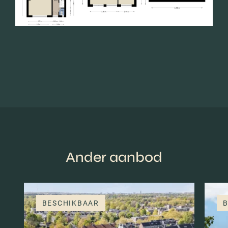
Ander aanbod
BESCHIKBAAR
B