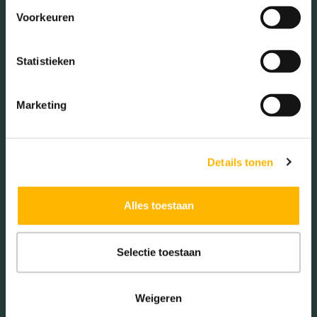
Voorkeuren
Gezinnen met kinderen
Statistieken
Met kinderen (32.65%)
Zonder kinderen (26.46%)
Marketing
Éénpersoons huishoudens
(40.90%)
Details tonen
Aantal inwoners:
Alles toestaan
11640
Selectie toestaan
Weigeren