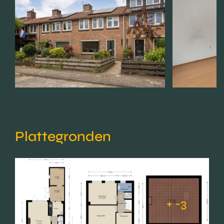
Plattegronden
+ -3