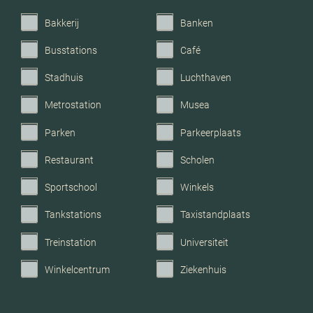
C.v.-ketel bouwjaar
2008
Bakkerij
Banken
Voorzieningen
Mechanische ventilatie, tv
Busstations
Café
kabel, glasvezel kabel,
zonnepanelen, natuurlijke
Stadhuis
Luchthaven
ventilatie
Metrostation
Musea
Parken
Parkeerplaats
Parkeerfaciliteiten
Openbaar parkeren
Restaurant
Scholen
Garage
Geen garage
Sportschool
Winkels
Tankstations
Taxistandplaats
Treinstation
Universiteit
Winkelcentrum
Ziekenhuis