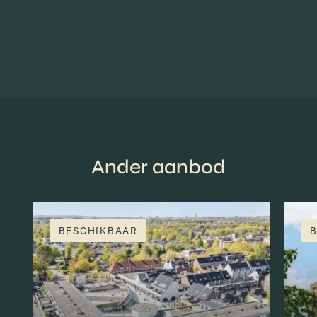
Ander aanbod
BESCHIKBAAR
B