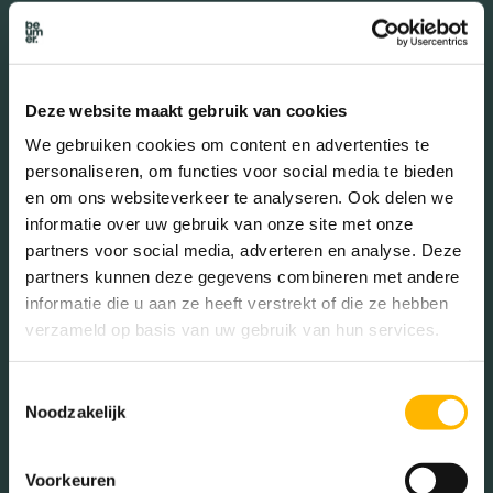
De buurt
Deze website maakt gebruik van cookies
We gebruiken cookies om content en advertenties te
Leeftijd in wijk
personaliseren, om functies voor social media te bieden
0 - 15 jaar (16.51%)
en om ons websiteverkeer te analyseren. Ook delen we
15 - 25 jaar (11.14%)
informatie over uw gebruik van onze site met onze
25 - 45 jaar (24.87%)
partners voor social media, adverteren en analyse. Deze
45 - 65 jaar (31.27%)
partners kunnen deze gegevens combineren met andere
65+ jaar (16.21%)
informatie die u aan ze heeft verstrekt of die ze hebben
verzameld op basis van uw gebruik van hun services.
Toestemmingsselectie
Geslacht
Noodzakelijk
Mannen (48.24%)
Voorkeuren