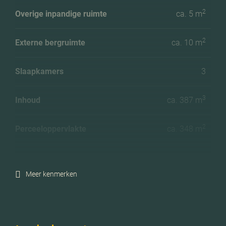
2
Overige inpandige ruimte
ca. 5 m
2
Externe bergruimte
ca. 10 m
Slaapkamers
3
3
Inhoud
ca. 387 m
2
Perceeloppervlakte
ca. 348 m
Ligging tuin
West
Meer kenmerken
Energielabel
C
Isolatie
Dakisolatie, dubbel glas