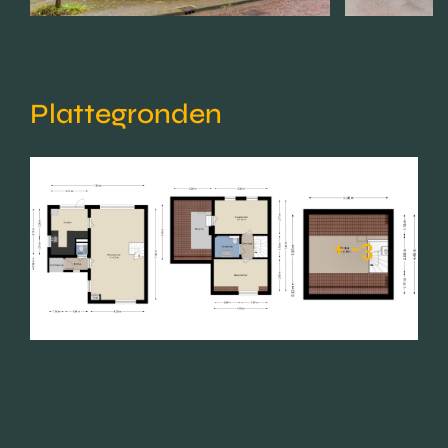
Plattegronden
+ -3