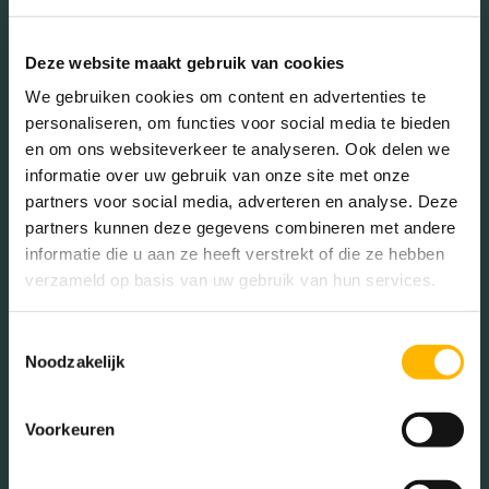
De buurt
Deze website maakt gebruik van cookies
We gebruiken cookies om content en advertenties te
personaliseren, om functies voor social media te bieden
en om ons websiteverkeer te analyseren. Ook delen we
Burgerlijke staat in wijk
informatie over uw gebruik van onze site met onze
Gehuwd (35.74%)
partners voor social media, adverteren en analyse. Deze
partners kunnen deze gegevens combineren met andere
Ongehuwd (50.86%)
informatie die u aan ze heeft verstrekt of die ze hebben
Gescheiden (8.93%)
verzameld op basis van uw gebruik van hun services.
Verweduwd (4.47%)
Toestemmingsselectie
Noodzakelijk
Leeftijd in wijk
0 - 15 jaar (17.47%)
Voorkeuren
15 - 25 jaar (9.93%)
25 - 45 jaar (29.45%)