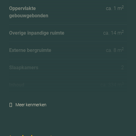
2
Oppervlakte
ca. 1 m
gebouwgebonden
2
Overige inpandige ruimte
ca. 14 m
2
Externe bergruimte
ca. 8 m
Slaapkamers
2
3
Inhoud
ca. 334 m
2
Perceeloppervlakte
ca. 215 m
Meer kenmerken
Ligging tuin
Zuidwest