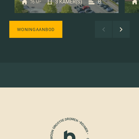
2
3 KAMER(S)
B
76 M
WONINGAANBOD