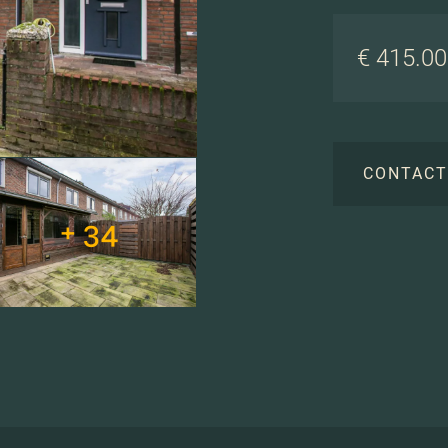
€ 415.000
CONTAC
+ 34