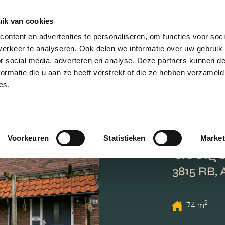
ik van cookies
AANBOD
VERKOPEN
NIEUWBOU
ontent en advertenties te personaliseren, om functies voor soci
erkeer te analyseren. Ook delen we informatie over uw gebruik
or social media, adverteren en analyse. Deze partners kunnen 
ormatie die u aan ze heeft verstrekt of die ze hebben verzameld
es.
Voorkeuren
Statistieken
Market
Geelgo
3815 RB,
2
74 m