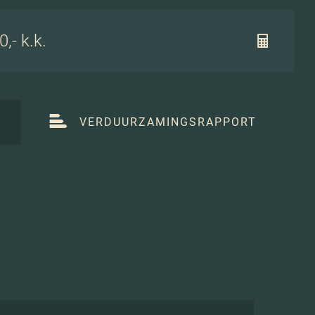
,- k.k.
T
VERDUURZAMINGSRAPPORT