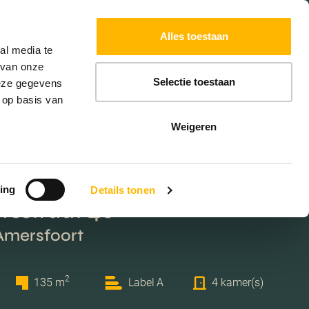
Powered by
Translate
Alles toestaan
W
HYPOTHEKEN
EXTRA DIENSTEN
al media te
 van onze
Selectie toestaan
deze gegevens
 op basis van
Weigeren
ing
Details tonen
rsstraat 40
 Amersfoort
2
135 m
Label A
4 kamer(s)