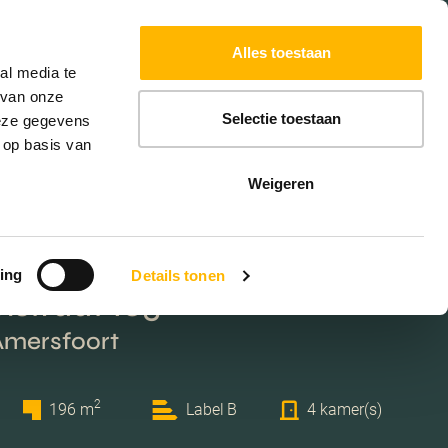
Powered by
Translate
Alles toestaan
W
HYPOTHEKEN
EXTRA DIENSTEN
al media te
 van onze
Selectie toestaan
deze gegevens
 op basis van
Weigeren
ing
Details tonen
straat 105
 Amersfoort
2
196 m
Label B
4 kamer(s)