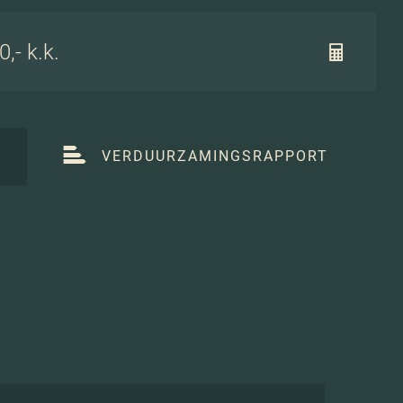
,- k.k.
T
VERDUURZAMINGSRAPPORT