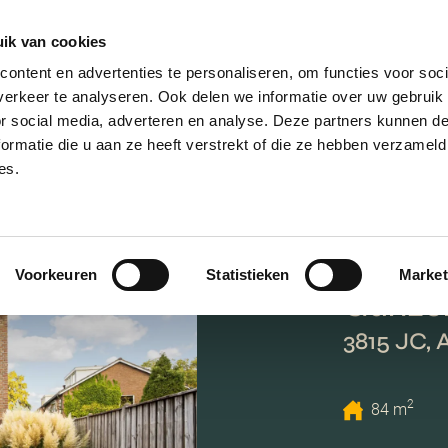
ik van cookies
AANBOD
VERKOPEN
NIEUWBOU
ontent en advertenties te personaliseren, om functies voor soci
erkeer te analyseren. Ook delen we informatie over uw gebruik
or social media, adverteren en analyse. Deze partners kunnen 
ormatie die u aan ze heeft verstrekt of die ze hebben verzameld
es.
Voorkeuren
Statistieken
Market
Ganzen
3815 JC,
2
84 m