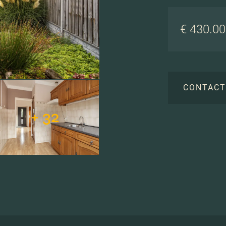
€ 430.000
CONTAC
+ 32