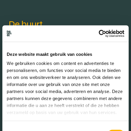
De buurt
Leeftijd in wijk
Deze website maakt gebruik van cookies
0 - 15 jaar (20.04%)
We gebruiken cookies om content en advertenties te
15 - 25 jaar (11.15%)
personaliseren, om functies voor social media te bieden
25 - 45 jaar (21.69%)
en om ons websiteverkeer te analyseren. Ook delen we
45 - 65 jaar (28.50%)
informatie over uw gebruik van onze site met onze
65+ jaar (18.62%)
partners voor social media, adverteren en analyse. Deze
partners kunnen deze gegevens combineren met andere
informatie die u aan ze heeft verstrekt of die ze hebben
Geslacht
verzameld op basis van uw gebruik van hun services.
Toestemmingsselectie
Mannen (48.87%)