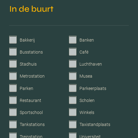
In de buurt
Verwarming
Cv ketel
C.v.-ketel bouwjaar
2010
Bakkerij
Banken
Voorzieningen
Mechanische ventilatie, tv
kabel, dakraam, glasvezel
Busstations
Café
kabel, zonnepanelen,
natuurlijke ventilatie
Stadhuis
Luchthaven
Metrostation
Musea
Parkeerfaciliteiten
Openbaar parkeren
Parken
Parkeerplaats
Garage
Geen garage
Restaurant
Scholen
Sportschool
Winkels
Tankstations
Taxistandplaats
Treinstation
Universiteit