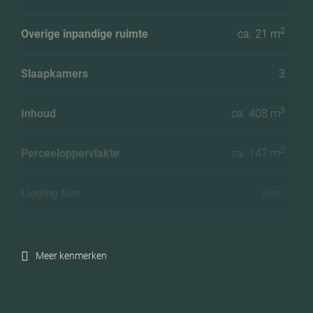
2
Overige inpandige ruimte
ca. 21 m
Slaapkamers
3
3
Inhoud
ca. 408 m
2
Perceeloppervlakte
ca. 147 m
Ligging tuin
West
Energielabel
A
Meer kenmerken
Isolatie
Dakisolatie, vloerisolatie,
dubbel glas, hr glas