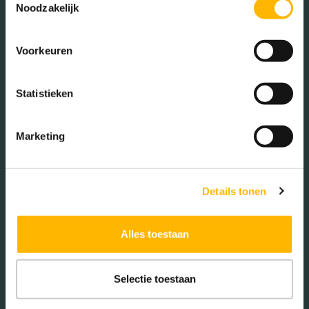
Noodzakelijk
Vrouwen (51.13%)
Voorkeuren
Statistieken
Gezinnen met kinderen
Met kinderen (41.44%)
Marketing
Zonder kinderen (33.70%)
Éénpersoons huishoudens
(24.86%)
Details tonen
Alles toestaan
Aantal inwoners:
9095
Selectie toestaan