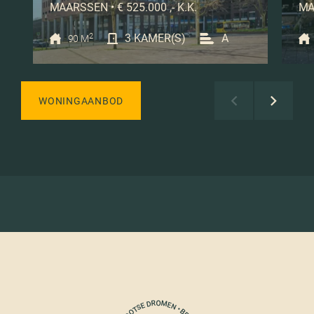
MAARSSEN • € 525.000 ,- K.K.
MA
2
3 KAMER(S)
A
90 M
WONINGAANBOD