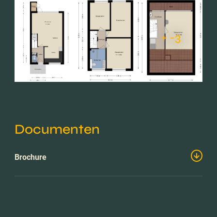
+ -3
Documenten
Brochure