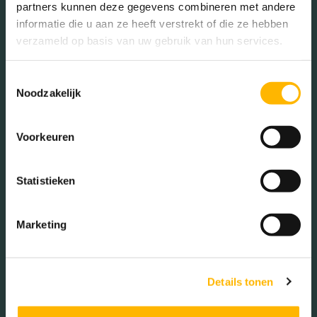
partners kunnen deze gegevens combineren met andere
Mannen (49.23%)
informatie die u aan ze heeft verstrekt of die ze hebben
Vrouwen (50.77%)
verzameld op basis van uw gebruik van hun services.
Toestemmingsselectie
Noodzakelijk
Gezinnen met kinderen
Voorkeuren
Met kinderen (49.26%)
Zonder kinderen (29.96%)
Statistieken
Éénpersoons huishoudens
(20.77%)
Marketing
Aantal inwoners:
Details tonen
13985