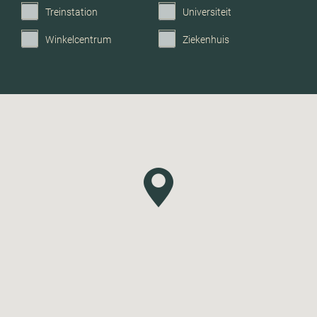
Treinstation
Universiteit
Garage
Parkeerplaats, geen
Winkelcentrum
Ziekenhuis
garage