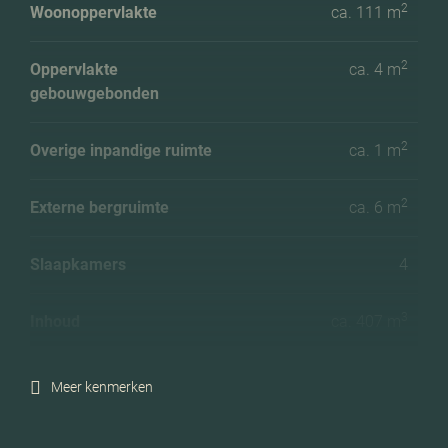
2
Woonoppervlakte
ca. 111 m
2
Oppervlakte
ca. 4 m
gebouwgebonden
2
Overige inpandige ruimte
ca. 1 m
2
Externe bergruimte
ca. 6 m
Slaapkamers
4
3
Inhoud
ca. 407 m
2
Perceeloppervlakte
ca. 155 m
Meer kenmerken
Ligging tuin
Zuidwest