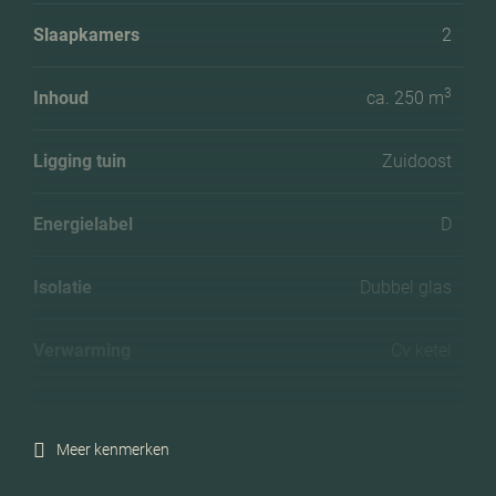
Slaapkamers
2
3
Inhoud
ca. 250 m
Ligging tuin
Zuidoost
Energielabel
D
Isolatie
Dubbel glas
Verwarming
Cv ketel
C.v.-ketel bouwjaar
2012
Meer kenmerken
Voorzieningen
Tv kabel, glasvezel kabel,