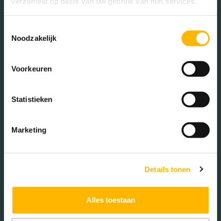
verzameld op basis van uw gebruik van hun services.
Mannen (49.63%)
Toestemmingsselectie
Vrouwen (50.37%)
Noodzakelijk
Voorkeuren
Gezinnen met kinderen
Statistieken
Met kinderen (34.00%)
Zonder kinderen (23.51%)
Marketing
Éénpersoons huishoudens
(42.50%)
Details tonen
Alles toestaan
Aantal inwoners:
6055