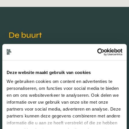
De buurt
Leeftijd in wijk
0 - 15 jaar (20.12%)
Deze website maakt gebruik van cookies
15 - 25 jaar (10.22%)
We gebruiken cookies om content en advertenties te
25 - 45 jaar (35.37%)
personaliseren, om functies voor social media te bieden
45 - 65 jaar (21.93%)
en om ons websiteverkeer te analyseren. Ook delen we
65+ jaar (12.37%)
informatie over uw gebruik van onze site met onze
partners voor social media, adverteren en analyse. Deze
partners kunnen deze gegevens combineren met andere
Geslacht
informatie die u aan ze heeft verstrekt of die ze hebben