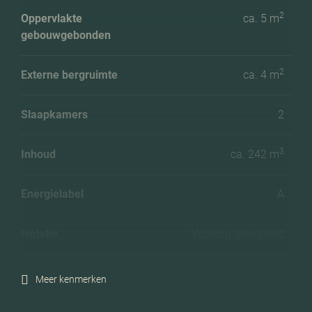
2
Oppervlakte
ca. 5 m
gebouwgebonden
2
Externe bergruimte
ca. 4 m
Slaapkamers
2
3
Inhoud
ca. 242 m
Energielabel
A
Isolatie
Volledig geisoleerd
Verwarming
Cv ketel
Meer kenmerken