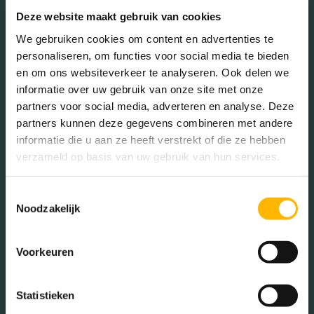
Deze website maakt gebruik van cookies
Mannen (48.24%)
We gebruiken cookies om content en advertenties te
Vrouwen (51.76%)
personaliseren, om functies voor social media te bieden
en om ons websiteverkeer te analyseren. Ook delen we
informatie over uw gebruik van onze site met onze
partners voor social media, adverteren en analyse. Deze
partners kunnen deze gegevens combineren met andere
Gezinnen met kinderen
informatie die u aan ze heeft verstrekt of die ze hebben
verzameld op basis van uw gebruik van hun services.
Met kinderen (34.45%)
Zonder kinderen (28.20%)
Toestemmingsselectie
Éénpersoons huishoudens
Noodzakelijk
(37.35%)
Voorkeuren
Aantal inwoners:
Statistieken
15070