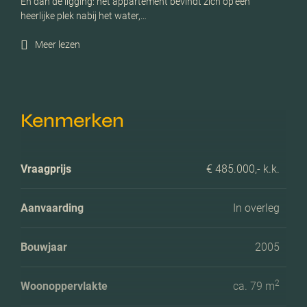
En dan de ligging: het appartement bevindt zich op een
heerlijke plek nabij het water,…
Meer lezen
Kenmerken
Vraagprijs
€ 485.000,- k.k.
Aanvaarding
In overleg
Bouwjaar
2005
2
Woonoppervlakte
ca. 79 m