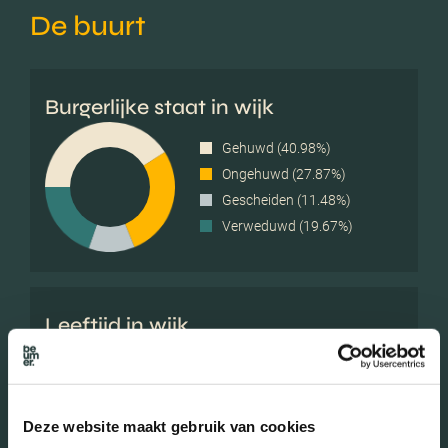
De buurt
Burgerlijke staat in wijk
Gehuwd (40.98%)
Ongehuwd (27.87%)
Gescheiden (11.48%)
Verweduwd (19.67%)
Leeftijd in wijk
0 - 15 jaar (7.26%)
15 - 25 jaar (4.03%)
25 - 45 jaar (22.58%)
Deze website maakt gebruik van cookies
45 - 65 jaar (14.52%)