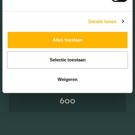
Details tonen
Woningen koop / huur
Alles toestaan
Koop (49.00%)
Huur (51.00%)
Selectie toestaan
Weigeren
Aantal inwoners:
600