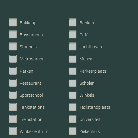
Voorzieningen
Mechanische ventilatie, tv
kabel, dakraam
Bakkerij
Banken
Garage
Geen garage
Busstations
Café
Stadhuis
Luchthaven
Metrostation
Musea
Parken
Parkeerplaats
Restaurant
Scholen
Sportschool
Winkels
Tankstations
Taxistandplaats
Treinstation
Universiteit
Winkelcentrum
Ziekenhuis