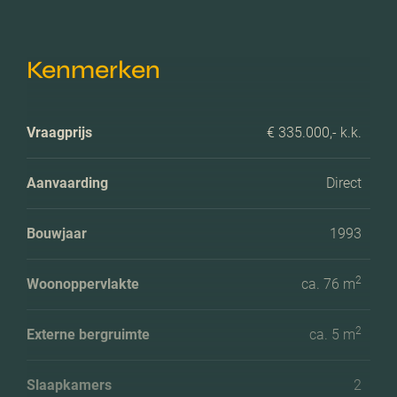
Kenmerken
Vraagprijs
€ 335.000,- k.k.
Aanvaarding
Direct
Bouwjaar
1993
2
Woonoppervlakte
ca. 76 m
2
Externe bergruimte
ca. 5 m
Slaapkamers
2