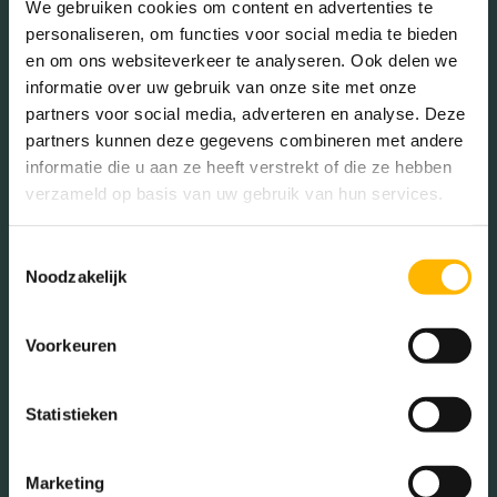
We gebruiken cookies om content en advertenties te
personaliseren, om functies voor social media te bieden
en om ons websiteverkeer te analyseren. Ook delen we
informatie over uw gebruik van onze site met onze
Gezinnen met kinderen
partners voor social media, adverteren en analyse. Deze
partners kunnen deze gegevens combineren met andere
Met kinderen (36.54%)
informatie die u aan ze heeft verstrekt of die ze hebben
Zonder kinderen (33.18%)
verzameld op basis van uw gebruik van hun services.
Éénpersoons huishoudens
(30.28%)
Toestemmingsselectie
Noodzakelijk
Aantal inwoners:
Voorkeuren
12715
Statistieken
Marketing