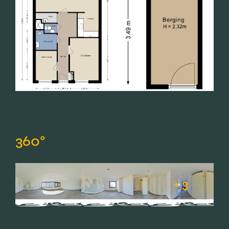
360°
+ 3