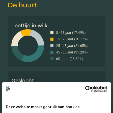
De buurt
Leeftijd in wijk
0 - 15 jaar (17.49%)
15 - 25 jaar (10.77%)
25 - 45 jaar (21.65%)
45 - 65 jaar (31.28%)
65+ jaar (18.82%)
Geslacht
Mannen (48.76%)
Vrouwen (51.24%)
Deze website maakt gebruik van cookies