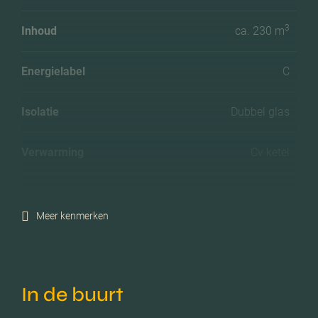
3
Inhoud
ca. 230 m
Energielabel
C
Isolatie
Dubbel glas
Verwarming
Cv ketel
C.v.-ketel bouwjaar
2014
Meer kenmerken
Voorzieningen
Mechanische ventilatie, tv
kabel, lift, glasvezel kabel,
natuurlijke ventilatie
In de buurt
Garage
Geen garage