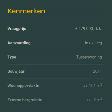
Kenmerken
Vraagprijs
€ 479.000,- k.k.
Aanvaarding
In overleg
Type
Tussenwoning
Bouwjaar
2011
2
Woonoppervlakte
ca. 101 m
2
Externe bergruimte
ca. 5 m