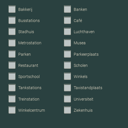
Voorzieningen
Mechanische ventilatie,
Bakkerij
Banken
glasvezel kabel
Busstations
Café
Parkeerfaciliteiten
Openbaar parkeren
Stadhuis
Luchthaven
Metrostation
Musea
Garage
Geen garage
Parken
Parkeerplaats
Restaurant
Scholen
Sportschool
Winkels
Tankstations
Taxistandplaats
Treinstation
Universiteit
Winkelcentrum
Ziekenhuis