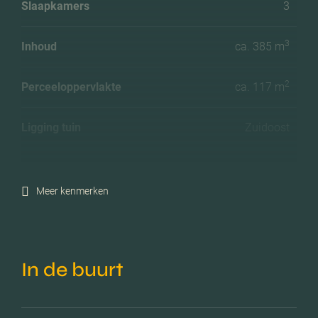
Slaapkamers
3
3
Inhoud
ca. 385 m
2
Perceeloppervlakte
ca. 117 m
Ligging tuin
Zuidoost
Energielabel
A
Meer kenmerken
Isolatie
Volledig geisoleerd
Verwarming
Cv ketel
In de buurt
C.v.-ketel bouwjaar
2023