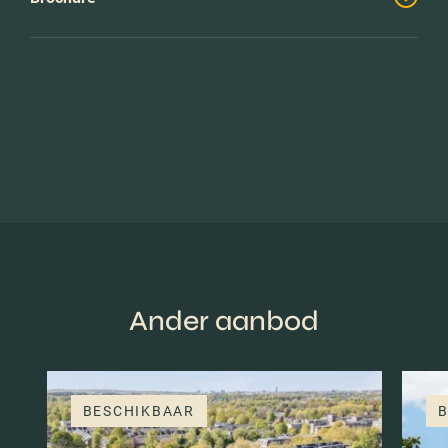
Ander aanbod
BESCHIKBAAR
B