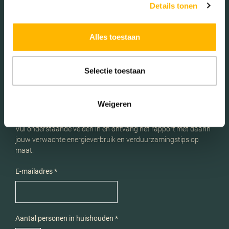
Schaduwwijzer
Details tonen
Alles toestaan
Selectie toestaan
Energieverbruik en
Weigeren
verduurzamingstips
Vul onderstaande velden in en ontvang het rapport met daarin
jouw verwachte energieverbruik en verduurzamingstips op
maat.
E-mailadres *
Aantal personen in huishouden *