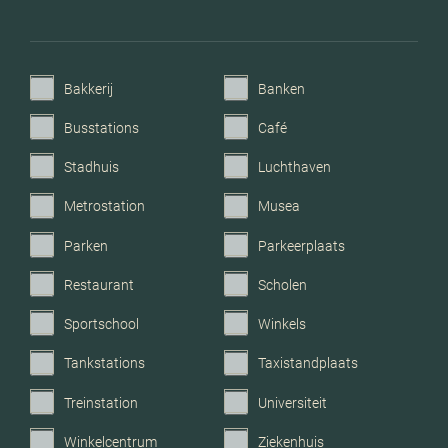
C.v.-ketel bouwjaar
2023
Bakkerij
Banken
Voorzieningen
Mechanische ventilatie, tv
kabel, glasvezel kabel
Busstations
Café
Stadhuis
Luchthaven
Parkeerfaciliteiten
Openbaar parkeren
Metrostation
Musea
Garage
Geen garage
Parken
Parkeerplaats
Restaurant
Scholen
Sportschool
Winkels
Tankstations
Taxistandplaats
Treinstation
Universiteit
Winkelcentrum
Ziekenhuis