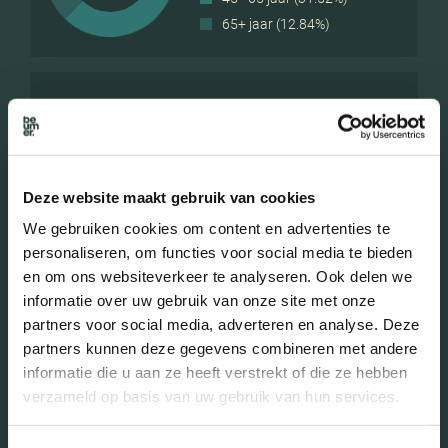
65+ jaar (12.84%)
Geslacht
Mannen (47.64%)
Deze website maakt gebruik van cookies
Vrouwen (52.36%)
We gebruiken cookies om content en advertenties te
personaliseren, om functies voor social media te bieden
en om ons websiteverkeer te analyseren. Ook delen we
informatie over uw gebruik van onze site met onze
partners voor social media, adverteren en analyse. Deze
Gezinnen met kinderen
partners kunnen deze gegevens combineren met andere
Met kinderen (35.96%)
informatie die u aan ze heeft verstrekt of die ze hebben
verzameld op basis van uw gebruik van hun services.
Zonder kinderen (28.07%)
Éénpersoons huishoudens
(35.96%)