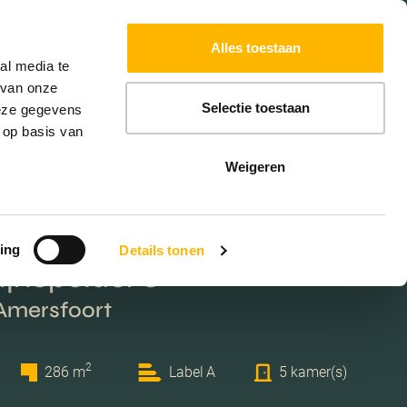
Powered by
Translate
Alles toestaan
al media te
 van onze
Selectie toestaan
deze gegevens
 op basis van
Weigeren
ing
Details tonen
ijnepolder 8
 Amersfoort
2
286 m
Label A
5 kamer(s)