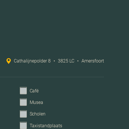
A
atie, vloerisolatie, volledig geisoleerd, hr glas
Stadsverwarming
Cathalijnepolder 8
•
3825 LC
•
Amersfoort
 tv kabel, airconditioning, dakraam, glasvezel
kabel
Openbaar parkeren
Café
Musea
Geen garage
Scholen
Taxistandplaats