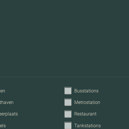
Dakisolatie, muurisol
Mechanische ventilatie,
ken
Busstations
thaven
Metrostation
eerplaats
Restaurant
els
Tankstations