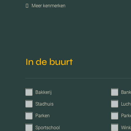
Meer kenmerken
Energielabel
Isolatie
Verwarming
In de buurt
Voorzieningen
Parkeerfaciliteiten
Bakkerij
Ban
Stadhuis
Luch
Garage
Parken
Park
Sportschool
Wink