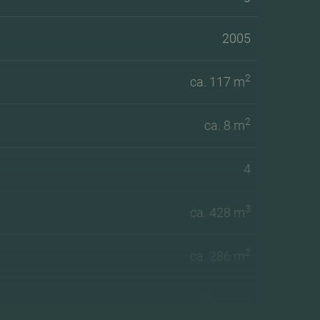
2005
2
ca. 117 m
2
ca. 8 m
4
3
ca. 428 m
2
ca. 286 m
Zuidoost