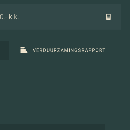
,- k.k.
T
VERDUURZAMINGSRAPPORT