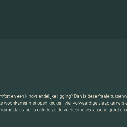
mfort en een kindvriendelijke ligging? Dan is deze fraaie tussen
chte woonkamer met open keuken, vier volwaardige slaapkamers en
 ruime dakkapel is ook de zolderverdieping verrassend groot en m