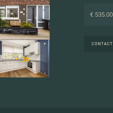
€ 535.000
CONTAC
+ 36