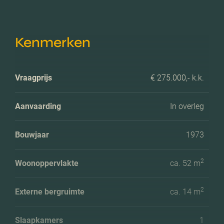
Kenmerken
Vraagprijs
€ 275.000,- k.k.
Aanvaarding
In overleg
Bouwjaar
1973
2
Woonoppervlakte
ca. 52 m
2
Externe bergruimte
ca. 14 m
Slaapkamers
1