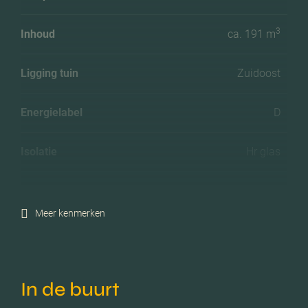
3
Inhoud
ca. 191 m
Ligging tuin
Zuidoost
Energielabel
D
Isolatie
Hr glas
Verwarming
Blokverwarming
Meer kenmerken
Voorzieningen
Tv kabel, lift, natuurlijke
ventilatie
In de buurt
Parkeerfaciliteiten
Openbaar parkeren