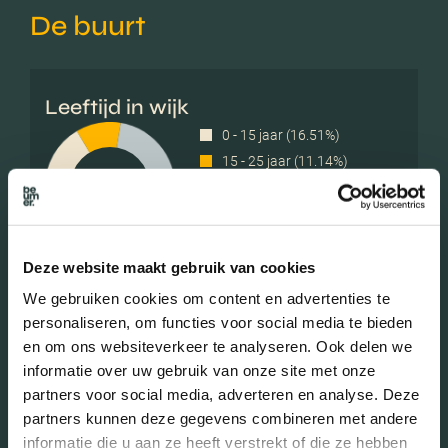
De buurt
Leeftijd in wijk
0 - 15 jaar (16.51%)
15 - 25 jaar (11.14%)
25 - 45 jaar (24.87%)
45 - 65 jaar (31.27%)
65+ jaar (16.21%)
Deze website maakt gebruik van cookies
We gebruiken cookies om content en advertenties te
Geslacht
personaliseren, om functies voor social media te bieden
en om ons websiteverkeer te analyseren. Ook delen we
informatie over uw gebruik van onze site met onze
Mannen (48.24%)
partners voor social media, adverteren en analyse. Deze
Vrouwen (51.76%)
partners kunnen deze gegevens combineren met andere
informatie die u aan ze heeft verstrekt of die ze hebben