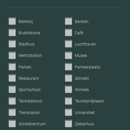
Garage
Geen garage
Bakkerij
Banken
Busstations
Café
Stadhuis
Luchthaven
Metrostation
Musea
Parken
Parkeerplaats
Restaurant
Scholen
Sportschool
Winkels
Tankstations
Taxistandplaats
Treinstation
Universiteit
Winkelcentrum
Ziekenhuis