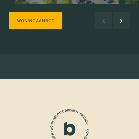
WONINGAANBOD