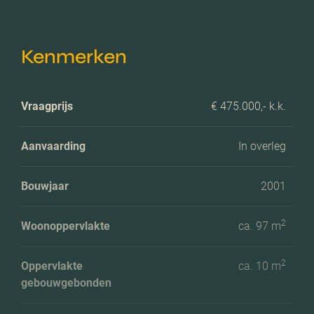
Kenmerken
Vraagprijs
€ 475.000,- k.k.
Aanvaarding
In overleg
Bouwjaar
2001
2
Woonoppervlakte
ca. 97 m
2
Oppervlakte
ca. 10 m
gebouwgebonden