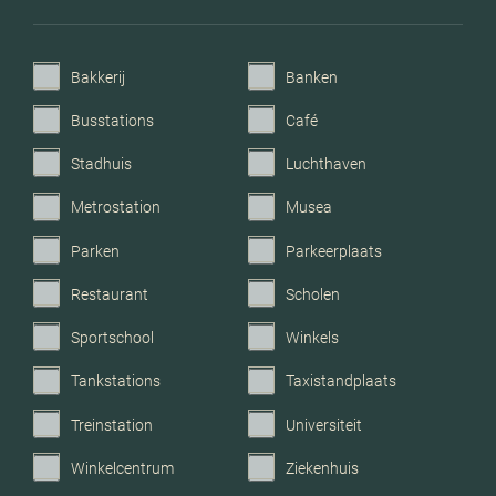
Parkeerfaciliteiten
Openbaar parkeren
Bakkerij
Banken
Garage
Parkeerkelder,
Busstations
Café
parkeerplaats
Stadhuis
Luchthaven
Metrostation
Musea
Parken
Parkeerplaats
Restaurant
Scholen
Sportschool
Winkels
Tankstations
Taxistandplaats
Treinstation
Universiteit
Winkelcentrum
Ziekenhuis