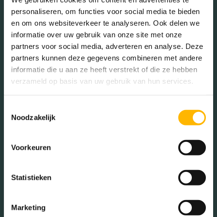
personaliseren, om functies voor social media te bieden
en om ons websiteverkeer te analyseren. Ook delen we
informatie over uw gebruik van onze site met onze
Gezinnen met kinderen
partners voor social media, adverteren en analyse. Deze
partners kunnen deze gegevens combineren met andere
Met kinderen (54.13%)
informatie die u aan ze heeft verstrekt of die ze hebben
Zonder kinderen (23.56%)
verzameld op basis van uw gebruik van hun services.
Éénpersoons huishoudens
(22.31%)
Toestemmingsselectie
Noodzakelijk
Voorkeuren
Aantal inwoners:
15285
Statistieken
Marketing