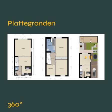
Plattegronden
+ 11
360°