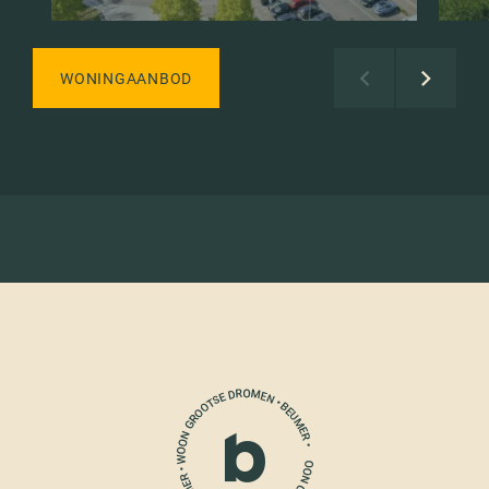
WONINGAANBOD