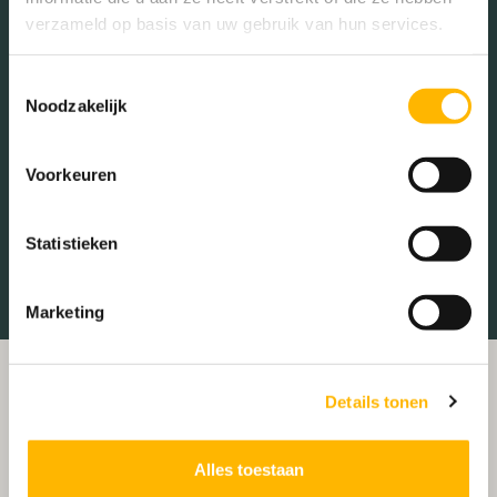
verzameld op basis van uw gebruik van hun services.
Parken
Parkeerplaats
Restaurant
Scholen
Toestemmingsselectie
Noodzakelijk
Sportschool
Winkels
Tankstations
Taxistandplaats
Voorkeuren
Treinstation
Universiteit
Statistieken
Winkelcentrum
Ziekenhuis
Marketing
Details tonen
Alles toestaan