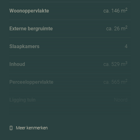
2
Woonoppervlakte
ca. 146 m
2
Externe bergruimte
ca. 26 m
Slaapkamers
4
3
Inhoud
ca. 529 m
2
Perceeloppervlakte
ca. 565 m
Ligging tuin
Noord
Energielabel
A
Meer kenmerken
Isolatie
Volledig geisoleerd