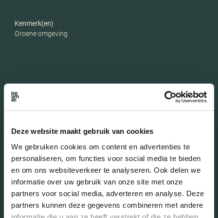
Kenmerk(en)
Groene omgeving
In de buurt
Deze website maakt gebruik van cookies
We gebruiken cookies om content en advertenties te
Bakkerij
Banken
personaliseren, om functies voor social media te bieden
en om ons websiteverkeer te analyseren. Ook delen we
Busstations
Café
informatie over uw gebruik van onze site met onze
partners voor social media, adverteren en analyse. Deze
Stadhuis
Luchthaven
partners kunnen deze gegevens combineren met andere
Metrostation
Musea
informatie die u aan ze heeft verstrekt of die ze hebben