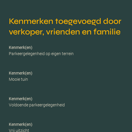
Verwarming
Cv ketel, vloerverwarming
Kenmerken toegevoegd door
geheel
verkoper, vrienden en familie
Voorzieningen
Mechanische ventilatie,
rolluiken, airconditioning,
Kenmerk(en)
dakraam, glasvezel kabel,
Parkeergelegenheid op eigen terrein
domotica, zonnepanelen
Kenmerk(en)
Parkeerfaciliteiten
Openbaar parkeren, op
Mooie tuin
eigen terrein
Garage
Parkeerplaats, geen
Kenmerk(en)
Voldoende parkeergelegenheid
garage
Kenmerk(en)
Vrij uitzicht