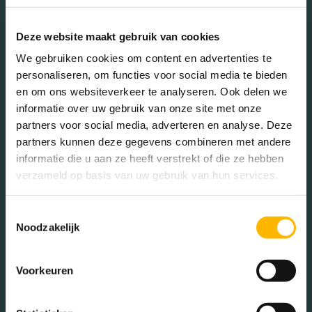
Burgerlijke staat in wijk
Gehuwd (27.30%)
Deze website maakt gebruik van cookies
Ongehuwd (61.43%)
We gebruiken cookies om content en advertenties te
Gescheiden (8.87%)
personaliseren, om functies voor social media te bieden
Verweduwd (2.39%)
en om ons websiteverkeer te analyseren. Ook delen we
informatie over uw gebruik van onze site met onze
partners voor social media, adverteren en analyse. Deze
partners kunnen deze gegevens combineren met andere
Leeftijd in wijk
informatie die u aan ze heeft verstrekt of die ze hebben
verzameld op basis van uw gebruik van hun services.
0 - 15 jaar (21.84%)
15 - 25 jaar (17.41%)
Toestemmingsselectie
25 - 45 jaar (36.86%)
Noodzakelijk
45 - 65 jaar (16.72%)
65+ jaar (7.17%)
Voorkeuren
Geslacht