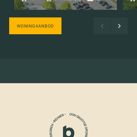
WONINGAANBOD