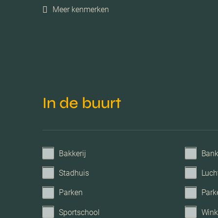
Meer kenmerken
Voorzieningen
Parkeerfaciliteiten
Garage
In de buurt
Bakkerij
Ban
Stadhuis
Luch
Parken
Park
Sportschool
Wink