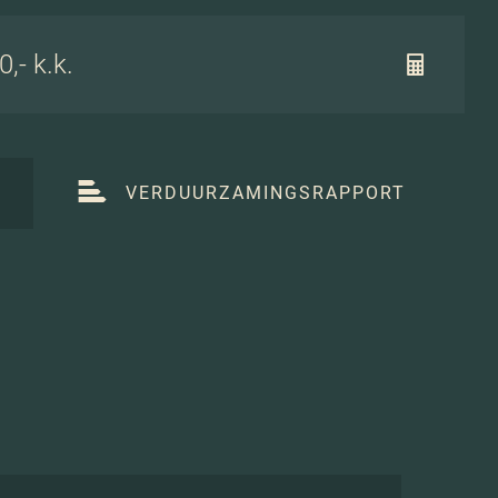
,- k.k.
T
VERDUURZAMINGSRAPPORT