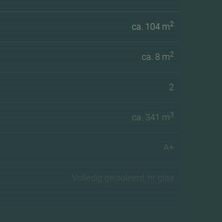
2
ca. 104 m
2
ca. 8 m
2
3
ca. 341 m
A+
Volledig geisoleerd, hr glas
el, warmtepomp, warmte terugwininstallatie