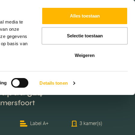
Powered by
Translate
Alles toestaan
al media te
 van onze
Selectie toestaan
deze gegevens
 op basis van
Weigeren
ing
Details tonen
lapad 324
Amersfoort
Label A+
3 kamer(s)