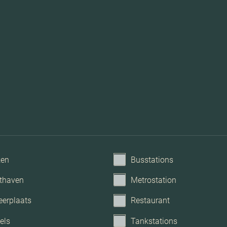
Lift, 
ken
Busstations
thaven
Metrostation
eerplaats
Restaurant
els
Tankstations