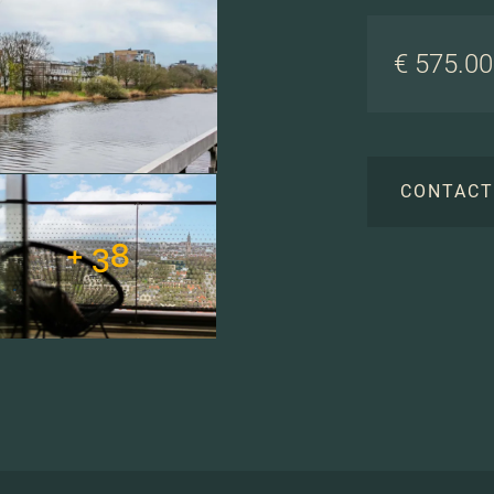
€ 575.000
CONTAC
+ 38