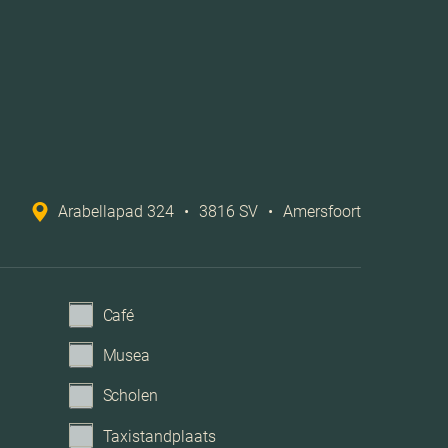
glasvezel kabel, zonnepanelen, balansventilatie
Openbaar parkeren
Parkeerkelder, parkeerplaats
Arabellapad 324
•
3816 SV
•
Amersfoort
Café
Musea
Scholen
Taxistandplaats