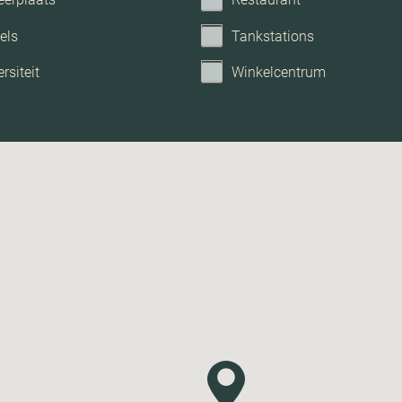
els
Tankstations
rsiteit
Winkelcentrum