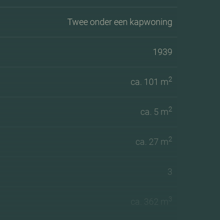
Twee onder een kapwoning
1939
2
ca. 101 m
2
ca. 5 m
2
ca. 27 m
3
3
ca. 362 m