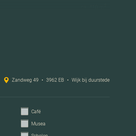
2
ca. 410 m
Zuidwest
D
Dubbel glas, volledig geisoleerd
Zandweg 49
•
3962 EB
•
Wijk bij duurstede
Cv ketel
2014
Café
kabel, buitenzonwering, rookkanaal, dakraam
Musea
Scholen