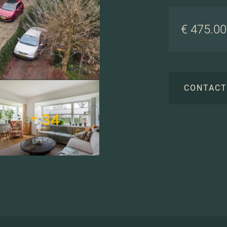
€ 475.000
CONTAC
+ 34