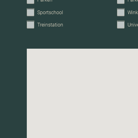
Parkeerfaciliteiten
Sportschool
Wink
Garage
Treinstation
Unive