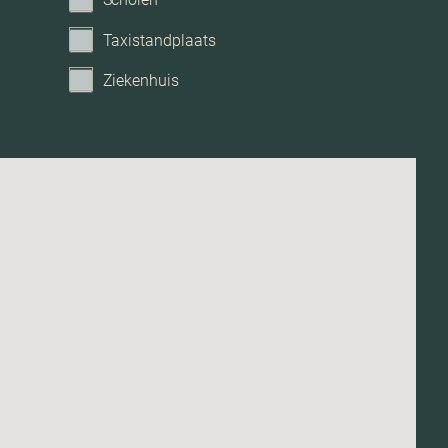
Openbaar parkeren, op eigen terrein
Taxistandplaats
Vrijstaand steen
Ziekenhuis