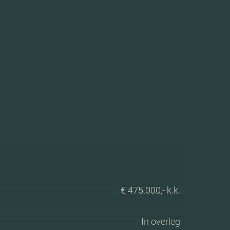
€ 475.000,- k.k.
In overleg