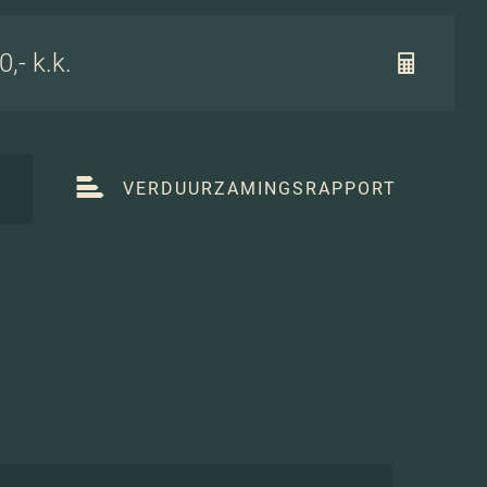
,- k.k.
T
VERDUURZAMINGSRAPPORT