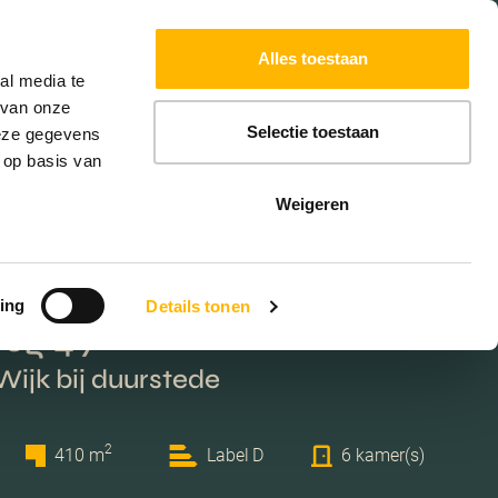
Powered by
Translate
Alles toestaan
al media te
 van onze
Selectie toestaan
deze gegevens
 op basis van
Weigeren
ing
Details tonen
eg 49
Wijk bij duurstede
2
410 m
Label D
6 kamer(s)