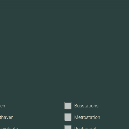
ken
Busstations
Tv 
thaven
Metrostation
eerplaats
Restaurant