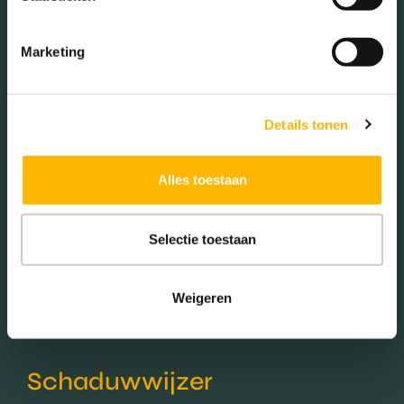
Woningen koop / huur
Marketing
Koop (45.92%)
Huur (54.08%)
Details tonen
Alles toestaan
Aantal inwoners:
9245
Selectie toestaan
Weigeren
Schaduwwijzer