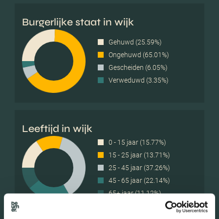
Burgerlijke staat in wijk
Gehuwd (25.59%)
Ongehuwd (65.01%)
Gescheiden (6.05%)
Verweduwd (3.35%)
Leeftijd in wijk
0 - 15 jaar (15.77%)
15 - 25 jaar (13.71%)
25 - 45 jaar (37.26%)
45 - 65 jaar (22.14%)
65+ jaar (11.12%)