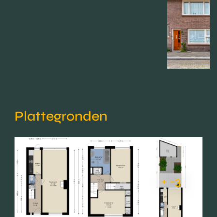
Plattegronden
+ -3