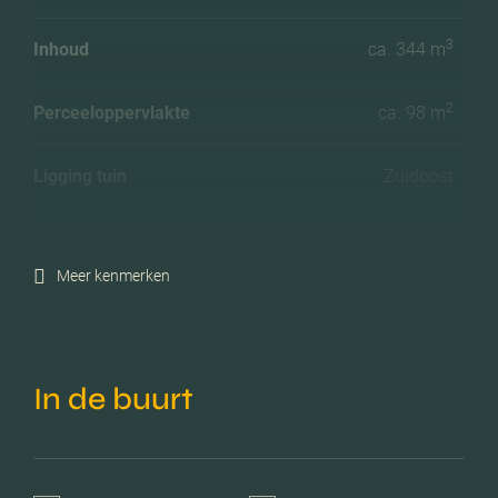
3
Inhoud
ca. 344 m
2
Perceeloppervlakte
ca. 98 m
Ligging tuin
Zuidoost
Energielabel
F
Meer kenmerken
Isolatie
Gedeeltelijk dubbel glas
Verwarming
Gaskachels
In de buurt
Voorzieningen
Buitenzonwering
Parkeerfaciliteiten
Openbaar parkeren,