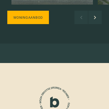
WONINGAANBOD