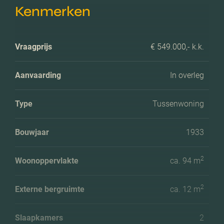
Kenmerken
Vraagprijs
€ 549.000,- k.k.
Aanvaarding
In overleg
Type
Tussenwoning
Bouwjaar
1933
2
Woonoppervlakte
ca. 94 m
2
Externe bergruimte
ca. 12 m
Slaapkamers
2