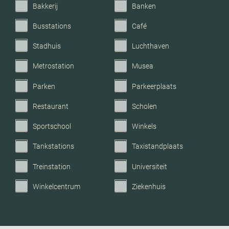
Bakkerij
Banken
betaald parkeren,
parkeervergunningen
Busstations
Café
Stadhuis
Luchthaven
Garage
Geen garage
Metrostation
Musea
Parken
Parkeerplaats
Restaurant
Scholen
Sportschool
Winkels
Tankstations
Taxistandplaats
Treinstation
Universiteit
Winkelcentrum
Ziekenhuis