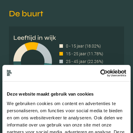
De buurt
Leeftijd in wijk
0 - 15 jaar (18.02%)
15 - 25 jaar (11.78%)
25 - 45 jaar (22.26%)
45 - 65 jaar (33.33%)
65+ jaar (14.61%)
Deze website maakt gebruik van cookies
Geslacht
We gebruiken cookies om content en advertenties te
personaliseren, om functies voor social media te bieden
en om ons websiteverkeer te analyseren. Ook delen we
Mannen (49.44%)
informatie over uw gebruik van onze site met onze
Vrouwen (50.56%)
partners voor social media, adverteren en analyse. Deze