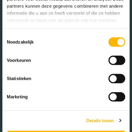
partners kunnen deze gegevens combineren met andere
informatie die u aan ze heeft verstrekt of die ze hebben
verzameld op basis van uw gebruik van hun services.
Gezinnen met kinderen
Toestemmingsselectie
Noodzakelijk
Met kinderen (42.36%)
Zonder kinderen (35.66%)
Voorkeuren
Éénpersoons huishoudens
(21.98%)
Statistieken
Marketing
Aantal inwoners:
8485
Details tonen