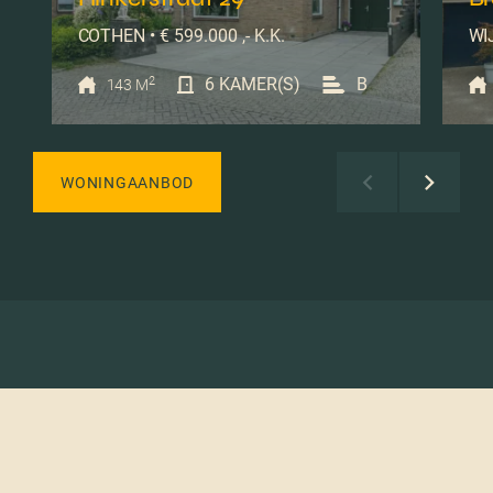
COTHEN • € 599.000 ,- K.K.
WIJ
2
6 KAMER(S)
B
143 M
WONINGAANBOD