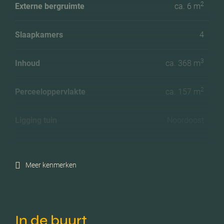
2
Externe bergruimte
ca. 6 m
Slaapkamers
4
3
Inhoud
ca. 368 m
2
Perceeloppervlakte
ca. 157 m
Ligging tuin
Noordoost
Energielabel
A
Meer kenmerken
Isolatie
Volledig geisoleerd
Verwarming
Cv ketel, vloerverwarming
In de buurt
geheel