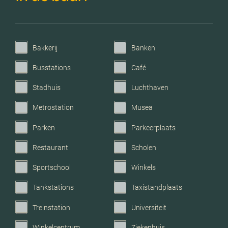
C.v.-ketel bouwjaar
2008
Bakkerij
Banken
Voorzieningen
Mechanische ventilatie,
rolluiken, tv kabel,
Busstations
Café
buitenzonwering,
airconditioning, dakraam,
Stadhuis
Luchthaven
glasvezel kabel,
Metrostation
Musea
zonnepanelen, natuurlijke
ventilatie
Parken
Parkeerplaats
Restaurant
Scholen
Parkeerfaciliteiten
Openbaar parkeren
Sportschool
Winkels
Garage
Geen garage
Tankstations
Taxistandplaats
Treinstation
Universiteit
Winkelcentrum
Ziekenhuis