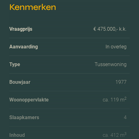
Kenmerken
Vraagprijs
€ 475.000,- k.k.
Aanvaarding
In overleg
Type
Tussenwoning
Bouwjaar
1977
2
Woonoppervlakte
ca. 119 m
Slaapkamers
4
3
Inhoud
ca. 412 m