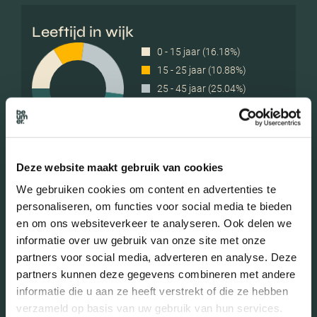
Leeftijd in wijk
0 - 15 jaar (16.18%)
15 - 25 jaar (10.88%)
25 - 45 jaar (25.04%)
45 - 65 jaar (31.99%)
65+ jaar (15.92%)
Deze website maakt gebruik van cookies
Geslacht
We gebruiken cookies om content en advertenties te
personaliseren, om functies voor social media te bieden
en om ons websiteverkeer te analyseren. Ook delen we
Mannen (49.23%)
informatie over uw gebruik van onze site met onze
Vrouwen (50.77%)
partners voor social media, adverteren en analyse. Deze
partners kunnen deze gegevens combineren met andere
informatie die u aan ze heeft verstrekt of die ze hebben
verzameld op basis van uw gebruik van hun services.