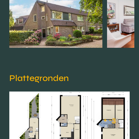
Plattegronden
+ -3