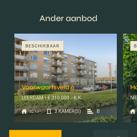
Ander aanbod
BESCHIKBAAR
B
Voorwaartsveld 6
H
LEERDAM • € 310.000 ,- K.K.
NIE
2
3 KAMER(S)
B
62 M