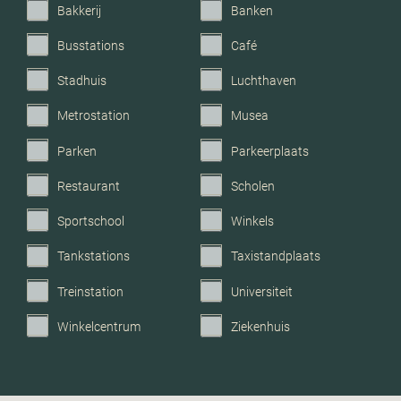
glasvezel kabel
Bakkerij
Banken
Busstations
Café
Parkeerfaciliteiten
Openbaar parkeren
Stadhuis
Luchthaven
Garage
Geen garage
Metrostation
Musea
Parken
Parkeerplaats
Restaurant
Scholen
Sportschool
Winkels
Tankstations
Taxistandplaats
Treinstation
Universiteit
Winkelcentrum
Ziekenhuis