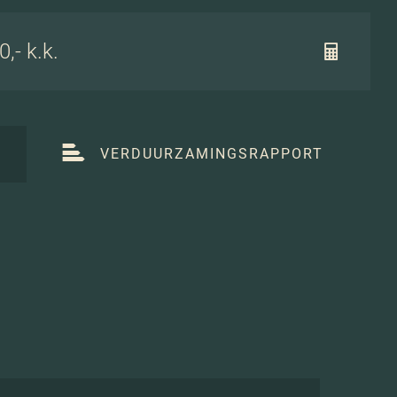
,- k.k.
T
VERDUURZAMINGSRAPPORT