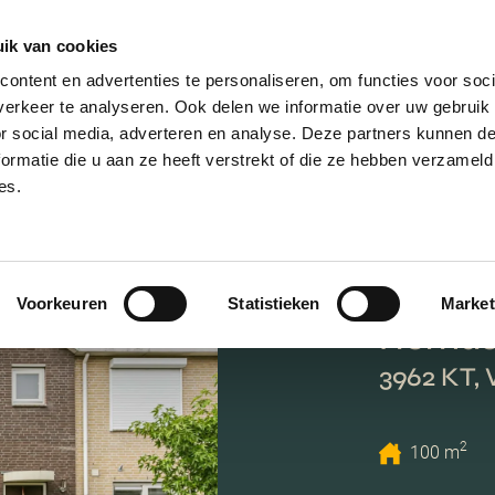
ik van cookies
AANBOD
VERKOPEN
NIEUWBOU
ontent en advertenties te personaliseren, om functies voor soci
erkeer te analyseren. Ook delen we informatie over uw gebruik
or social media, adverteren en analyse. Deze partners kunnen 
ormatie die u aan ze heeft verstrekt of die ze hebben verzameld
es.
Voorkeuren
Statistieken
Market
Remus
3962 KT, 
2
100 m