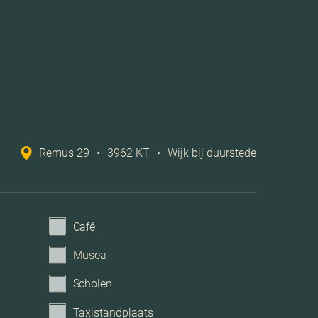
B
Volledig geisoleerd
Cv ketel
Remus 29
•
3962 KT
•
Wijk bij duurstede
2015
ntilatie, rolluiken, tv kabel, buitenzonwering,
am, glasvezel kabel, zonnepanelen, natuurlijke
Café
ventilatie
Musea
Openbaar parkeren
Scholen
Taxistandplaats