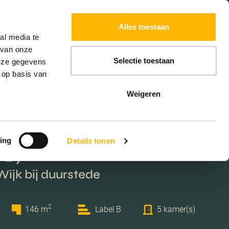
Powered by
Translate
Alles toestaan
W
HYPOTHEKEN
EXTRA DIENSTEN
al media te
 van onze
Selectie toestaan
deze gegevens
 op basis van
Weigeren
ing
Details tonen
 29
Wijk bij duurstede
2
146 m
Label B
5 kamer(s)