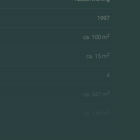
1997
2
ca. 100 m
2
ca. 15 m
4
3
ca. 347 m
2
ca. 146 m
Zuidwest