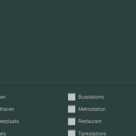
Mechanische ve
airconditioning, dakra
ken
Busstations
thaven
Metrostation
eerplaats
Restaurant
els
Tankstations