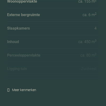
2
Woonoppervlakte
ca. 155 m
2
Externe bergruimte
ca. 6 m
Slaapkamers
4
3
Inhoud
ca. 450 m
2
Perceeloppervlakte
ca. 80 m
Ligging tuin
Zuidwest
Energielabel
A++++
Meer kenmerken
Isolatie
Volledig geisoleerd