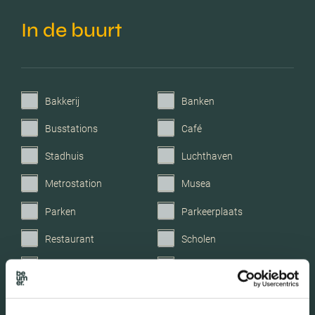
Verwarming
Vloerverwarming geheel
In de buurt
Voorzieningen
Tv kabel, frans balkon,
glasvezel kabel,
zonnepanelen,
balansventilatie
Bakkerij
Banken
Busstations
Café
Parkeerfaciliteiten
Openbaar parkeren
Stadhuis
Luchthaven
Garage
Parkeerkelder
Metrostation
Musea
Parken
Parkeerplaats
Restaurant
Scholen
Sportschool
Winkels
Tankstations
Taxistandplaats