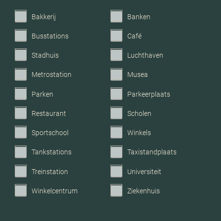
Parkeerfaciliteiten
Openbaar parkeren
Bakkerij
Banken
Busstations
Café
Garage
Geen garage
Stadhuis
Luchthaven
Metrostation
Musea
Parken
Parkeerplaats
Restaurant
Scholen
Sportschool
Winkels
Tankstations
Taxistandplaats
Treinstation
Universiteit
Winkelcentrum
Ziekenhuis