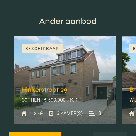
Ander aanbod
BESCHIKBAAR
B
Hinkerstraat 29
B
COTHEN • € 599.000 ,- K.K.
WIJ
2
6 KAMER(S)
B
143 M