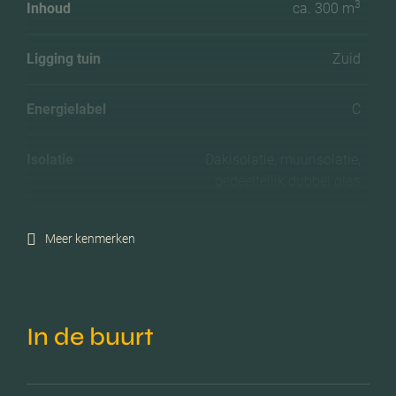
3
Inhoud
ca. 300 m
Ligging tuin
Zuid
Energielabel
C
Isolatie
Dakisolatie, muurisolatie,
gedeeltelijk dubbel glas
Verwarming
Cv ketel
Meer kenmerken
C.v.-ketel bouwjaar
2019
In de buurt
Voorzieningen
Mechanische ventilatie,
schuifpui, natuurlijke
ventilatie