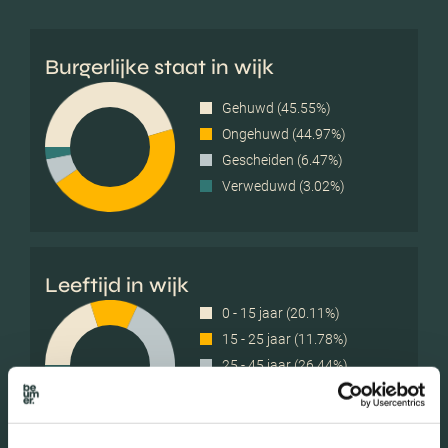
Burgerlijke staat in wijk
Gehuwd (45.55%)
Ongehuwd (44.97%)
Gescheiden (6.47%)
Verweduwd (3.02%)
Leeftijd in wijk
0 - 15 jaar (20.11%)
15 - 25 jaar (11.78%)
25 - 45 jaar (26.44%)
45 - 65 jaar (29.60%)
65+ jaar (12.07%)