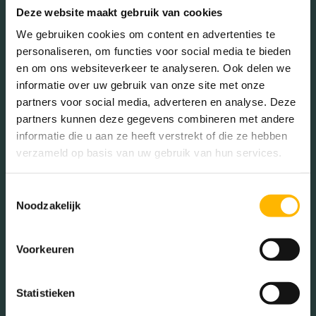
Deze website maakt gebruik van cookies
We gebruiken cookies om content en advertenties te
Geslacht
personaliseren, om functies voor social media te bieden
en om ons websiteverkeer te analyseren. Ook delen we
informatie over uw gebruik van onze site met onze
Mannen (49.64%)
partners voor social media, adverteren en analyse. Deze
Vrouwen (50.36%)
partners kunnen deze gegevens combineren met andere
informatie die u aan ze heeft verstrekt of die ze hebben
verzameld op basis van uw gebruik van hun services.
Gezinnen met kinderen
Toestemmingsselectie
Noodzakelijk
Met kinderen (43.07%)
Zonder kinderen (31.02%)
Voorkeuren
Éénpersoons huishoudens
(25.91%)
Statistieken