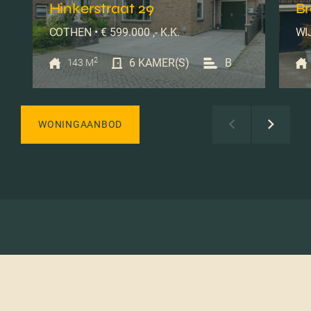
Hinkerstraat 29
B
COTHEN • € 599.000 ,- K.K.
WIJ
2
6 KAMER(S)
B
143 M
WONINGAANBOD