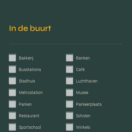
In de buurt
Bakkerij
Banken
Busstations
Café
Stadhuis
Luchthaven
Metrostation
Musea
Parken
Parkeerplaats
Restaurant
Scholen
Sportschool
Winkels