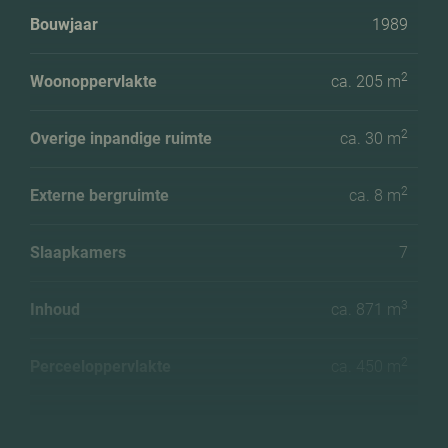
Bouwjaar
1989
2
Woonoppervlakte
ca. 205 m
2
Overige inpandige ruimte
ca. 30 m
2
Externe bergruimte
ca. 8 m
Slaapkamers
7
3
Inhoud
ca. 871 m
2
Perceeloppervlakte
ca. 450 m
Energielabel
B