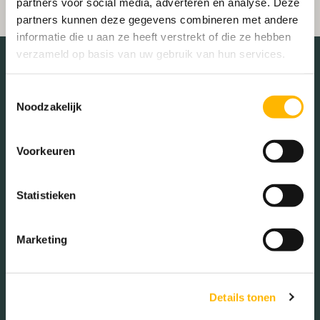
partners voor social media, adverteren en analyse. Deze
partners kunnen deze gegevens combineren met andere
informatie die u aan ze heeft verstrekt of die ze hebben
verzameld op basis van uw gebruik van hun services.
Toestemmingsselectie
De buurt
Noodzakelijk
Voorkeuren
Leeftijd in wijk
0 - 15 jaar (18.99%)
Statistieken
15 - 25 jaar (13.46%)
25 - 45 jaar (20.19%)
Marketing
45 - 65 jaar (29.09%)
65+ jaar (18.27%)
Details tonen