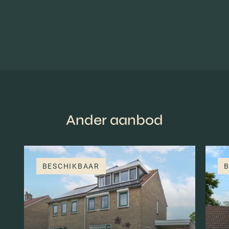
Ander aanbod
BESCHIKBAAR
B