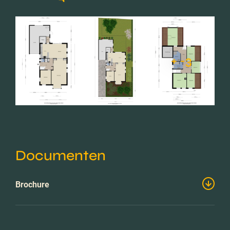
+ -3
Documenten
Brochure