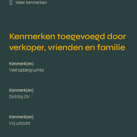
Meer kenmerken
Isolatie
Dakisolatie, muurisolatie,
vloerisolatie, dubbel glas,
grotendeels dubbelglas,
hr glas
Kenmerken toegevoegd door
verkoper, vrienden en familie
Verwarming
Cv ketel, vloerverwarming
gedeeltelijk
Kenmerk(en)
Veel opbergruimte
C.v.-ketel bouwjaar
2009
Kenmerk(en)
Voorzieningen
Mechanische ventilatie, tv
Dichtbij OV
kabel, schuifpui, dakraam,
glasvezel kabel,
zonnepanelen, natuurlijke
Kenmerk(en)
ventilatie
Vrij uitzicht