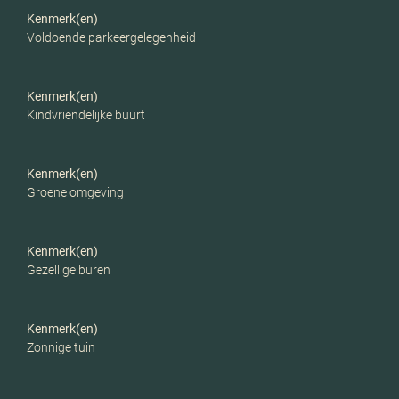
Parkeerfaciliteiten
Op eigen terrein
Kenmerk(en)
Voldoende parkeergelegenheid
Garage
Inpandig, parkeerplaats
Kenmerk(en)
Kindvriendelijke buurt
Kenmerk(en)
Groene omgeving
Kenmerk(en)
Gezellige buren
Kenmerk(en)
Zonnige tuin