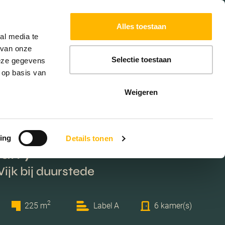
Powered by
Translate
Alles toestaan
W
HYPOTHEKEN
EXTRA DIENSTEN
al media te
 van onze
Selectie toestaan
deze gegevens
 op basis van
Weigeren
ing
Details tonen
an 7
Wijk bij duurstede
2
225 m
Label A
6 kamer(s)