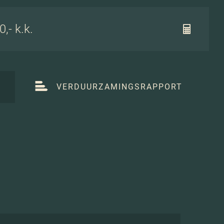
,- k.k.
T
VERDUURZAMINGSRAPPORT