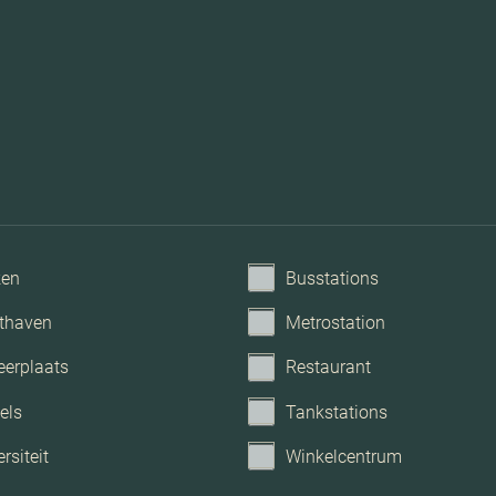
Cv k
ken
Busstations
thaven
Metrostation
eerplaats
Restaurant
Mechanische ventila
dakraam, glasvez
els
Tankstations
rsiteit
Winkelcentrum