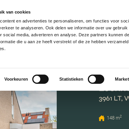
ik van cookies
AANBOD
VERKOPEN
NIEUWBOU
ontent en advertenties te personaliseren, om functies voor soci
erkeer te analyseren. Ook delen we informatie over uw gebruik
or social media, adverteren en analyse. Deze partners kunnen 
ormatie die u aan ze heeft verstrekt of die ze hebben verzameld
es.
Voorkeuren
Statistieken
Market
Leenm
3961 LT, 
2
148 m