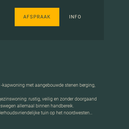
AFSPRAAK
INFO
er-1-kapwoning met aangebouwde stenen berging,
gezinswoning: rustig, veilig en zonder doorgaand
valswegen allemaal binnen handbereik.
derhoudsvriendelijke tuin op het noordwesten…