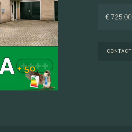
€ 725.000
CONTAC
+ 50