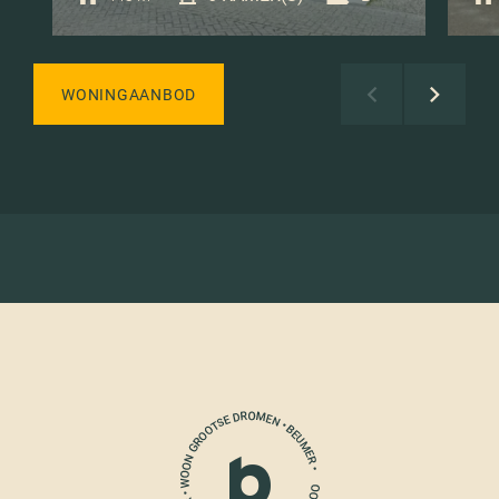
WONINGAANBOD