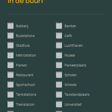
In de buurt
ventilatie
Parkeerfaciliteiten
Openbaar parkeren
Bakkerij
Banken
Garage
Geen garage
Busstations
Café
Stadhuis
Luchthaven
Metrostation
Musea
Parken
Parkeerplaats
Restaurant
Scholen
Sportschool
Winkels
Tankstations
Taxistandplaats
Treinstation
Universiteit