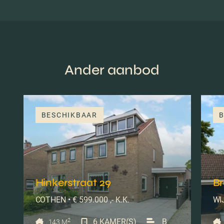
Ander aanbod
BESCHIKBAAR
B
Hinkerstraat 29
B
COTHEN • € 599.000 ,- K.K.
WIJ
2
6 KAMER(S)
B
143 M