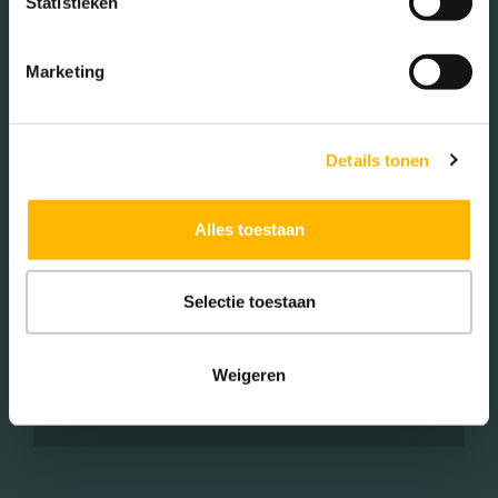
Statistieken
(25.91%)
Marketing
Woningen koop / huur
Details tonen
Koop (52.00%)
Alles toestaan
Huur (48.00%)
Selectie toestaan
Aantal inwoners:
Weigeren
3465