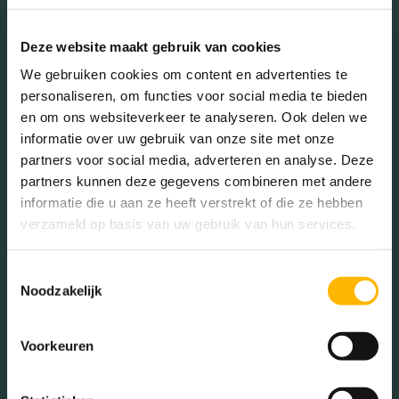
45 - 65 jaar (29.60%)
65+ jaar (12.07%)
Deze website maakt gebruik van cookies
We gebruiken cookies om content en advertenties te
personaliseren, om functies voor social media te bieden
Geslacht
en om ons websiteverkeer te analyseren. Ook delen we
informatie over uw gebruik van onze site met onze
partners voor social media, adverteren en analyse. Deze
Mannen (49.64%)
partners kunnen deze gegevens combineren met andere
Vrouwen (50.36%)
informatie die u aan ze heeft verstrekt of die ze hebben
verzameld op basis van uw gebruik van hun services.
Toestemmingsselectie
Noodzakelijk
Gezinnen met kinderen
Met kinderen (43.07%)
Voorkeuren
Zonder kinderen (31.02%)
Éénpersoons huishoudens