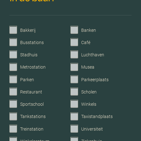
Parkeerfaciliteiten
Openbaar parkeren
Garage
Geen garage
Bakkerij
Banken
Busstations
Café
Stadhuis
Luchthaven
Metrostation
Musea
Parken
Parkeerplaats
Restaurant
Scholen
Sportschool
Winkels
Tankstations
Taxistandplaats
Treinstation
Universiteit