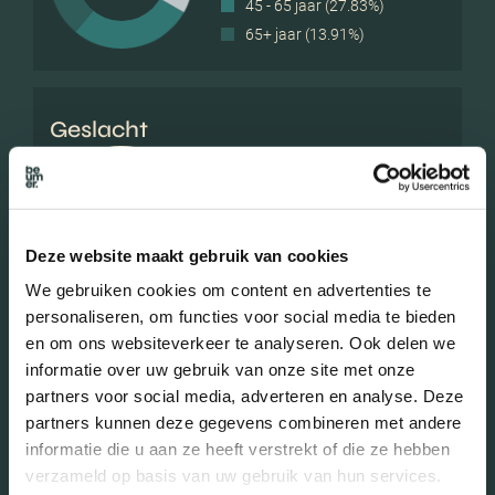
45 - 65 jaar (27.83%)
65+ jaar (13.91%)
Geslacht
Mannen (46.92%)
Vrouwen (53.08%)
Deze website maakt gebruik van cookies
We gebruiken cookies om content en advertenties te
personaliseren, om functies voor social media te bieden
en om ons websiteverkeer te analyseren. Ook delen we
Gezinnen met kinderen
informatie over uw gebruik van onze site met onze
partners voor social media, adverteren en analyse. Deze
Met kinderen (43.51%)
partners kunnen deze gegevens combineren met andere
Zonder kinderen (31.30%)
informatie die u aan ze heeft verstrekt of die ze hebben
verzameld op basis van uw gebruik van hun services.
Éénpersoons huishoudens