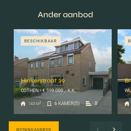
Ander aanbod
BESCHIKBAAR
B
Hinkerstraat 29
B
COTHEN • € 599.000 ,- K.K.
WIJ
2
6 KAMER(S)
B
143 M
WONINGAANBOD