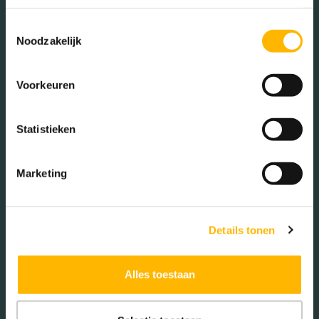
(25.19%)
Toestemmingsselectie
Noodzakelijk
Woningen koop / huur
Voorkeuren
Koop (79.00%)
Statistieken
Huur (21.00%)
Marketing
Aantal inwoners:
Details tonen
1705
Alles toestaan