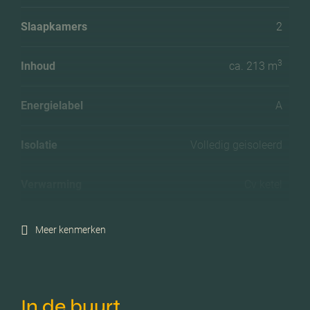
Slaapkamers
2
3
Inhoud
ca. 213 m
Energielabel
A
Isolatie
Volledig geisoleerd
Verwarming
Cv ketel
C.v.-ketel bouwjaar
2019
Meer kenmerken
Voorzieningen
Mechanische ventilatie, tv
kabel, buitenzonwering,
lift, natuurlijke ventilatie
In de buurt