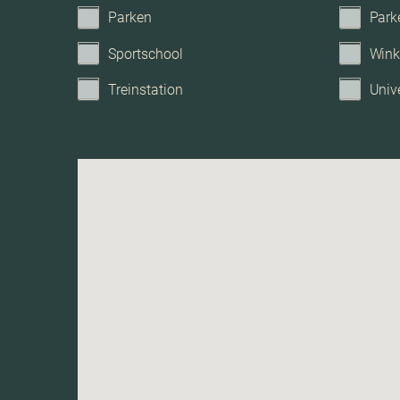
Parken
Park
Garage
Sportschool
Wink
Treinstation
Unive