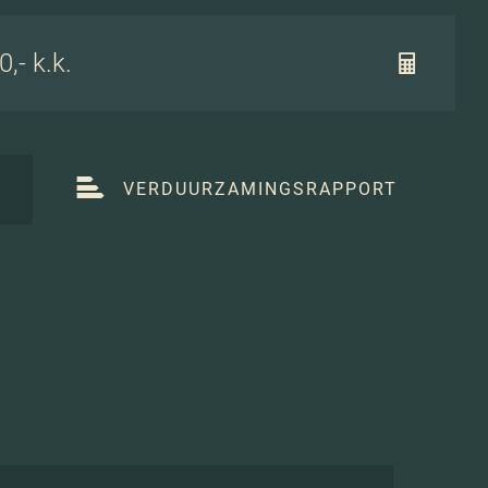
,- k.k.
T
VERDUURZAMINGSRAPPORT