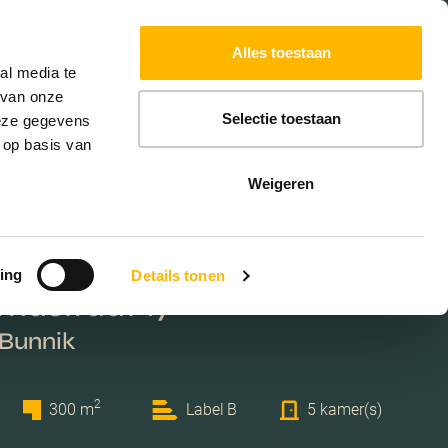
Powered by
Translate
Alles toestaan
W
HYPOTHEKEN
EXTRA DIENSTEN
al media te
 van onze
Selectie toestaan
deze gegevens
 op basis van
Weigeren
ing
Details tonen
mastraat 17
 Bunnik
2
300 m
Label B
5 kamer(s)