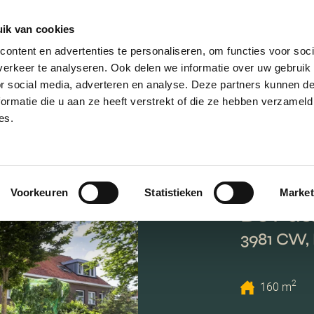
ik van cookies
AANBOD
VERKOPEN
NIEUWBOU
ontent en advertenties te personaliseren, om functies voor soci
erkeer te analyseren. Ook delen we informatie over uw gebruik
or social media, adverteren en analyse. Deze partners kunnen 
ormatie die u aan ze heeft verstrekt of die ze hebben verzameld
es.
Voorkeuren
Statistieken
Market
Ds Pas
3981 CW,
2
160 m