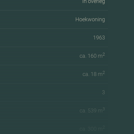
In overleg
Hoekwoning
1963
2
ca. 160 m
2
ca. 18 m
3
3
ca. 539 m
2
ca. 300 m