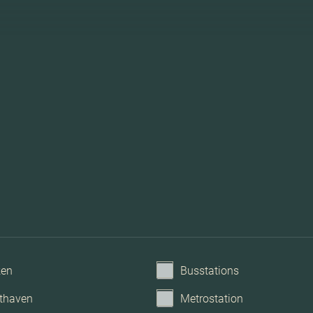
Dakis
Mechanische ventilatie,
ken
Busstations
thaven
Metrostation