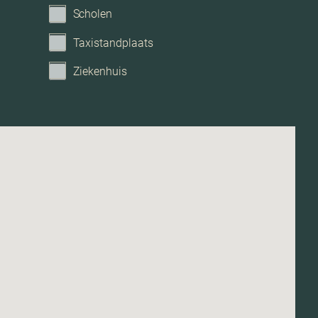
Scholen
Geen garage
Taxistandplaats
Ziekenhuis