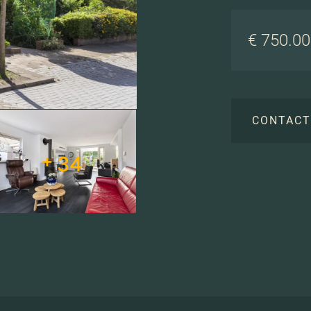
€ 750.000
CONTAC
+ 34