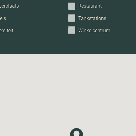
eerplaats
Restaurant
els
Tankstations
rsiteit
Winkelcentrum