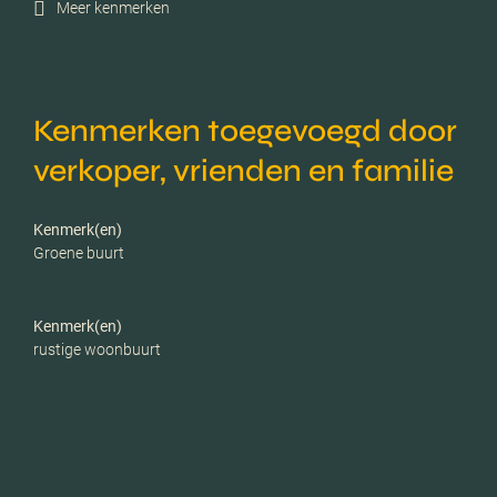
Meer kenmerken
Ligging tuin
Noordwest
Energielabel
C
Kenmerken toegevoegd door
Isolatie
Dakisolatie, muurisolatie,
verkoper, vrienden en familie
grotendeels dubbelglas
Kenmerk(en)
Verwarming
Cv ketel, open haard
Groene buurt
C.v.-ketel bouwjaar
2019
Kenmerk(en)
rustige woonbuurt
Voorzieningen
Tv kabel, rookkanaal,
natuurlijke ventilatie
Parkeerfaciliteiten
Openbaar parkeren