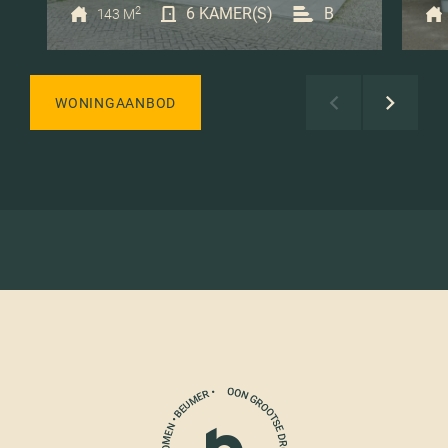
2
6 KAMER(S)
B
143 M
WONINGAANBOD