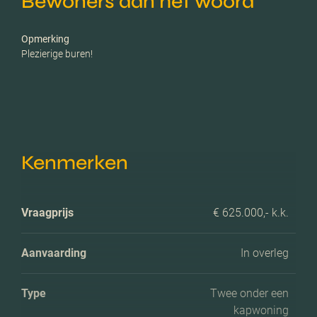
Bewoners aan het woord
Opmerking
Plezierige buren!
Kenmerken
Vraagprijs
€ 625.000,- k.k.
Aanvaarding
In overleg
Type
Twee onder een
kapwoning