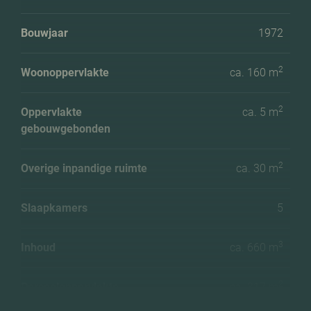
Bouwjaar
1972
2
Woonoppervlakte
ca. 160 m
2
Oppervlakte
ca. 5 m
gebouwgebonden
2
Overige inpandige ruimte
ca. 30 m
Slaapkamers
5
3
Inhoud
ca. 660 m
2
Perceeloppervlakte
ca. 317 m