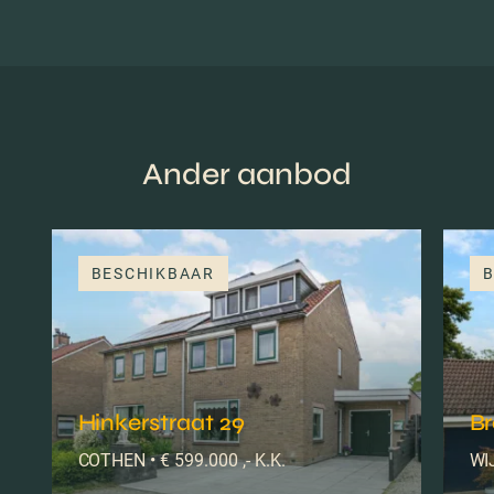
Ander aanbod
BESCHIKBAAR
B
Hinkerstraat 29
B
COTHEN • € 599.000 ,- K.K.
WIJ