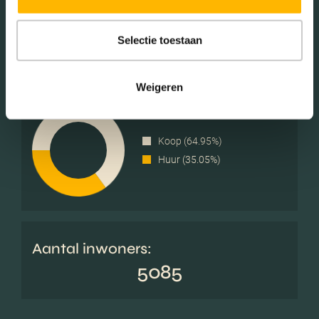
Éénpersoons huishoudens
(31.05%)
Selectie toestaan
Weigeren
Woningen koop / huur
Koop (64.95%)
Huur (35.05%)
Aantal inwoners:
5085