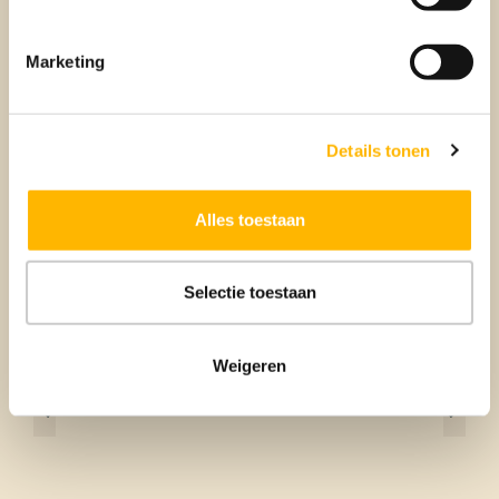
Marketing
Details tonen
NIEUWS
Alles toestaan
Hypotheekregels 2024: wat
verandert er voor jou?
Selectie toestaan
Weigeren
1
…
26
27
28
29
30
31
32
…
39