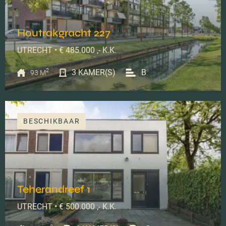
Houtrakgracht 227
UTRECHT • € 485.000 ,- K.K.
2
3 KAMER(S)
B
93 M
BESCHIKBAAR
Teherandreef 1
UTRECHT • € 500.000 ,- K.K.