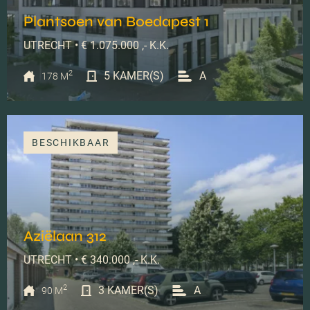
Plantsoen van Boedapest 1
UTRECHT • € 1.075.000 ,- K.K.
2
5 KAMER(S)
A
178 M
BESCHIKBAAR
Aziëlaan 312
UTRECHT • € 340.000 ,- K.K.
2
3 KAMER(S)
A
90 M