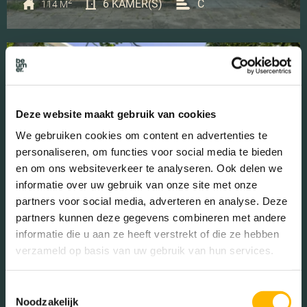
2
6 KAMER(S)
C
114 M
BESCHIKBAAR
Deze website maakt gebruik van cookies
We gebruiken cookies om content en advertenties te
personaliseren, om functies voor social media te bieden
Rhodosdreef 116
en om ons websiteverkeer te analyseren. Ook delen we
informatie over uw gebruik van onze site met onze
UTRECHT • € 325.000 ,- K.K.
partners voor social media, adverteren en analyse. Deze
2
4 KAMER(S)
D
81 M
partners kunnen deze gegevens combineren met andere
informatie die u aan ze heeft verstrekt of die ze hebben
verzameld op basis van uw gebruik van hun services.
BESCHIKBAAR
Toestemmingsselectie
Noodzakelijk