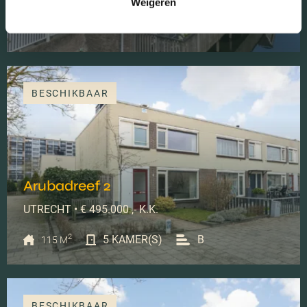
Weigeren
2
5 KAMER(S)
A
147 M
BESCHIKBAAR
Arubadreef 2
UTRECHT • € 495.000 ,- K.K.
2
5 KAMER(S)
B
115 M
BESCHIKBAAR