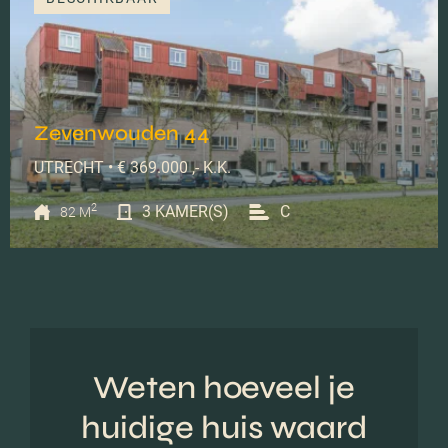
Zevenwouden 44
UTRECHT • € 369.000 ,- K.K.
2
3 KAMER(S)
C
82 M
Weten hoeveel je
huidige huis waard