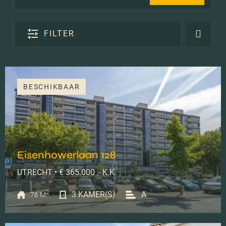
FILTER
BESCHIKBAAR
Eisenhowerlaan 128
UTRECHT • € 365.000 ,- K.K.
2
3 KAMER(S)
A
76 M