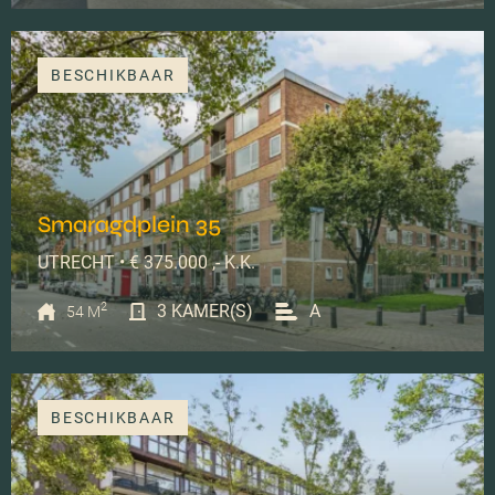
BESCHIKBAAR
Smaragdplein 35
UTRECHT • € 375.000 ,- K.K.
2
3 KAMER(S)
A
54 M
BESCHIKBAAR