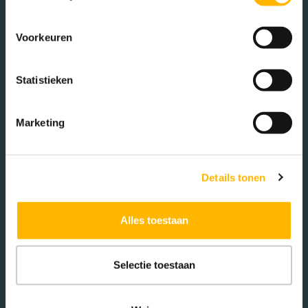
Voorkeuren
Krommerijn 3
Statistieken
UTRECHT • € 498.000 ,- K.K.
2
3 KAMER(S)
B
Marketing
73 M
Details tonen
BESCHIKBAAR
Alles toestaan
Selectie toestaan
Paul Citroenstraat 16
UTRECHT • € 869.000 ,- K.K.