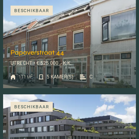
BESCHIKBAAR
Papaverstraat 44
UTRECHT • € 525.000 ,- K.K.
2
5 KAMER(S)
C
111 M
BESCHIKBAAR