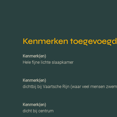
Isolatie
Verwarming
Kenmerken toegevoegd d
Voorzieningen
Kenmerk(en)
Parkeerfaciliteiten
Hele fijne lichte slaapkamer
Garage
Kenmerk(en)
dichtbij bij Vaartsche Rijn (waar veel mensen zwe
Kenmerk(en)
dicht bij centrum