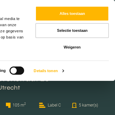
Powered by
Translate
Alles toestaan
W
HYPOTHEKEN
EXTRA DIENSTEN
al media te
 van onze
Selectie toestaan
deze gegevens
 op basis van
Weigeren
ing
Details tonen
venstraat 20
Utrecht
2
105 m
Label C
5 kamer(s)