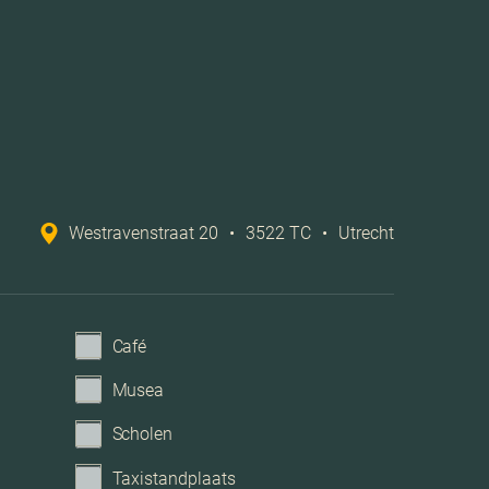
Westravenstraat 20
•
3522 TC
•
Utrecht
Café
Musea
Scholen
Taxistandplaats