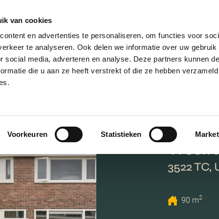
ik van cookies
AANBOD
VERKOPEN
NIEUWBOU
ontent en advertenties te personaliseren, om functies voor soci
erkeer te analyseren. Ook delen we informatie over uw gebruik
or social media, adverteren en analyse. Deze partners kunnen 
ormatie die u aan ze heeft verstrekt of die ze hebben verzameld
es.
Voorkeuren
Statistieken
Market
Westra
3522 TC, 
2
90 m