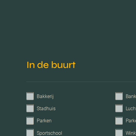
In de buurt
Bakkerij
Ban
Stadhuis
Luch
Parken
Park
Sportschool
Wink