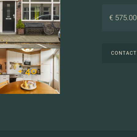
€ 575.000
CONTAC
+ 40