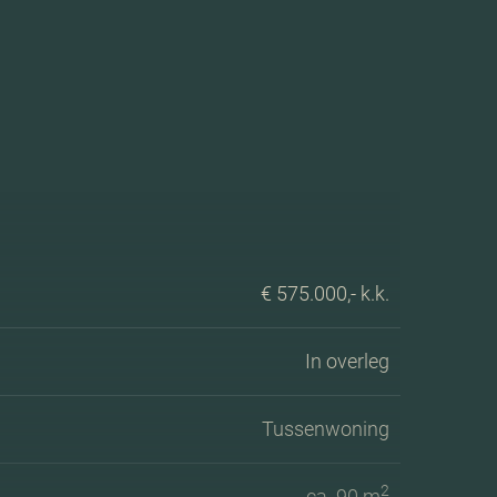
€ 575.000,- k.k.
In overleg
Tussenwoning
2
ca. 90 m