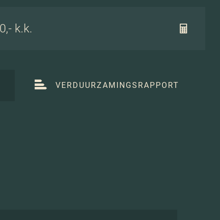
,- k.k.
T
VERDUURZAMINGSRAPPORT