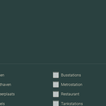
ken
Busstations
thaven
Metrostation
eerplaats
Restaurant
els
Tankstations